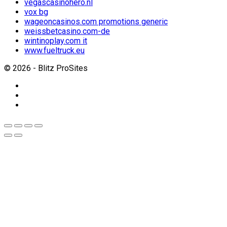
vegascasinohero.nl
vox bg
wageoncasinos.com promotions generic
weissbetcasino.com-de
wintinoplay.com it
www.fueltruck.eu
© 2026 - Blitz ProSites