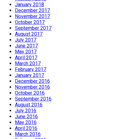
January 2018
December 2017
November 2017
October 2017
September 2017
August 2017
July 2017
June 2017
May 2017
April 2017
March 2017
February 2017
January 2017
December 2016
November 2016
October 2016
September 2016
August 2016
July 2016
June 2016
May 2016
April 2016
March 2016