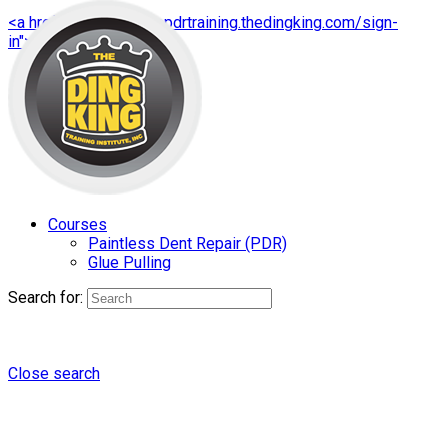
<a href="https://onlinepdrtraining.thedingking.com/sign-
in">Sign In</a>
Courses
Paintless Dent Repair (PDR)
Glue Pulling
Search for:
Close search