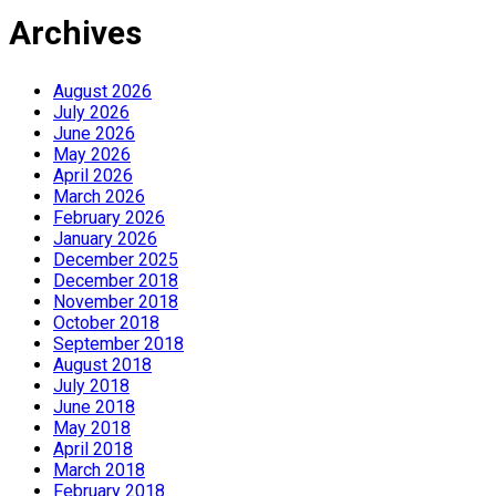
Archives
August 2026
July 2026
June 2026
May 2026
April 2026
March 2026
February 2026
January 2026
December 2025
December 2018
November 2018
October 2018
September 2018
August 2018
July 2018
June 2018
May 2018
April 2018
March 2018
February 2018