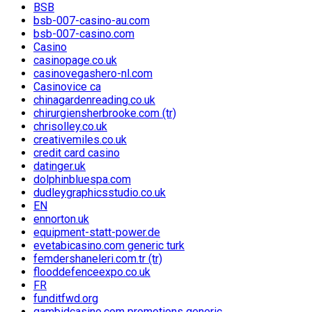
BSB
bsb-007-casino-au.com
bsb-007-casino.com
Casino
casinopage.co.uk
casinovegashero-nl.com
Casinovice ca
chinagardenreading.co.uk
chirurgiensherbrooke.com (tr)
chrisolley.co.uk
creativemiles.co.uk
credit card casino
datinger.uk
dolphinbluespa.com
dudleygraphicsstudio.co.uk
EN
ennorton.uk
equipment-statt-power.de
evetabicasino.com generic turk
femdershaneleri.com.tr (tr)
flooddefenceexpo.co.uk
FR
funditfwd.org
gambidcasino.com promotions generic