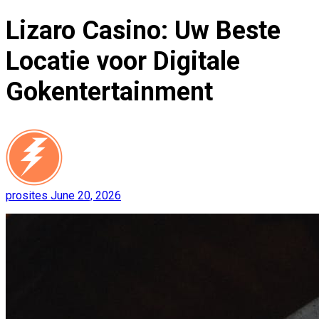
Lizaro Casino: Uw Beste
Locatie voor Digitale
Gokentertainment
prosites
June 20, 2026