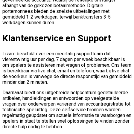
afhangt van de gekozen betaalmethode. Digitale
portemonnees bieden de snelste uitbetalingen met
gemiddeld 1-2 werkdagen, terwijl banktransfers 3-5
werkdagen kunnen duren.
Klantenservice en Support
Lizaro beschikt over een meertalig supportteam dat
vierentwintig uur per dag, 7 dagen per week beschikbaar is
om spelers te assisteren met vragen of problemen. Ons team
is bereikbaar via live chat, email en telefoon, waarbij live chat
de voorkeur is vanwege de directe responstijd van gemiddeld
minder dan 2 minuten.
Daarnaast biedt ons uitgebreide helpcentrum gedetailleerde
artikelen, handleidingen en antwoorden op veelgestelde
vragen over onderwerpen variërend van accountregistratie tot
technische speluitleg. Deze selfservice bronnen worden
regelmatig geüpdatet om actuele informatie te waarborgen en
spelers in staat te stellen snel oplossingen te vinden zonder
directe hulp nodig te hebben.