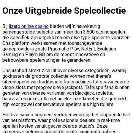
Onze Uitgebreide Spelcollectie
Bij
lizaro online casino
bieden wij ‘n nauwkeurig
samengestelde selectie van meer dan 3.500 casinospellen
die specifiek zijn uitgekozen om elke type speler te voorzien.
Ons platform werkt samen met toonaangevende
gameproviders zoals Pragmatic Play, NetEnt, Evolution
Gaming en Play’n GO om de meest innovatieve en
betrouwbare spelervaringen te garanderen.
Ons aanbod strekt zich uit over diverse categorieën, waarbij
gokkasten de grootste collectie vormen met thema’s
uiteenlopend van traditionele fruitmachines tot geavanceerde
video slots met progressieve jackpots. Tafelspelfans kunnen
genieten van diverse varianten van blackjack, roulette,
baccarat en poker, elk met unieke inzetlimieten die geschikt
zijn voor zowel conservatieve spelers als high rollers.
Het live casino segment vertegenwoordigt het kloppende hart
van het platform, waar professionele dealers in real-time
spellen hosten vanuit geavanceerde studio’s. Deze
immersive beleving brengt de echte casino-atmosfeer