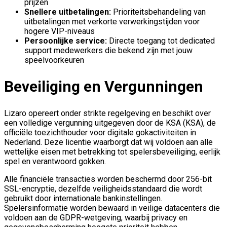
prijzen
Snellere uitbetalingen:
Prioriteitsbehandeling van
uitbetalingen met verkorte verwerkingstijden voor
hogere VIP-niveaus
Persoonlijke service:
Directe toegang tot dedicated
support medewerkers die bekend zijn met jouw
speelvoorkeuren
Beveiliging en Vergunningen
Lizaro opereert onder strikte regelgeving en beschikt over
een volledige vergunning uitgegeven door de KSA (KSA), de
officiële toezichthouder voor digitale gokactiviteiten in
Nederland. Deze licentie waarborgt dat wij voldoen aan alle
wettelijke eisen met betrekking tot spelersbeveiliging, eerlijk
spel en verantwoord gokken.
Alle financiële transacties worden beschermd door 256-bit
SSL-encryptie, dezelfde veiligheidsstandaard die wordt
gebruikt door internationale bankinstellingen.
Spelersinformatie worden bewaard in veilige datacenters die
voldoen aan de GDPR-wetgeving, waarbij privacy en