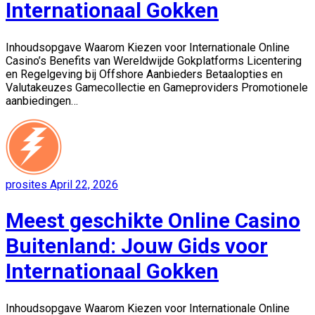
Internationaal Gokken
Inhoudsopgave Waarom Kiezen voor Internationale Online
Casino’s Benefits van Wereldwijde Gokplatforms Licentering
en Regelgeving bij Offshore Aanbieders Betaalopties en
Valutakeuzes Gamecollectie en Gameproviders Promotionele
aanbiedingen…
prosites
April 22, 2026
Meest geschikte Online Casino
Buitenland: Jouw Gids voor
Internationaal Gokken
Inhoudsopgave Waarom Kiezen voor Internationale Online