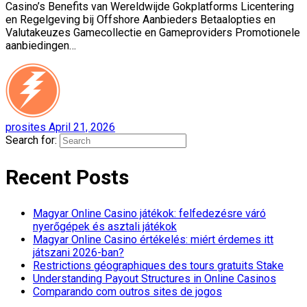
Casino’s Benefits van Wereldwijde Gokplatforms Licentering
en Regelgeving bij Offshore Aanbieders Betaalopties en
Valutakeuzes Gamecollectie en Gameproviders Promotionele
aanbiedingen…
prosites
April 21, 2026
Search for:
Recent Posts
Magyar Online Casino játékok: felfedezésre váró
nyerőgépek és asztali játékok
Magyar Online Casino értékelés: miért érdemes itt
játszani 2026-ban?
Restrictions géographiques des tours gratuits Stake
Understanding Payout Structures in Online Casinos
Comparando com outros sites de jogos