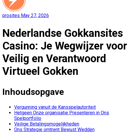
prosites
May 27, 2026
Nederlandse Gokkansites
Casino: Je Wegwijzer voor
Veilig en Verantwoord
Virtueel Gokken
Inhoudsopgave
Vergunning vanuit de Kansspelautoriteit
Hetgeen Onze organisatie Presenteren in Ons
Spelportfolio
Veilige Betalingsmogelijkheden
Ons Strategie omtrent Bewust Wedden