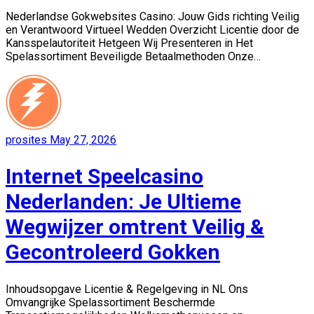
Nederlandse Gokwebsites Casino: Jouw Gids richting Veilig
en Verantwoord Virtueel Wedden Overzicht Licentie door de
Kansspelautoriteit Hetgeen Wij Presenteren in Het
Spelassortiment Beveiligde Betaalmethoden Onze…
prosites
May 27, 2026
Internet Speelcasino
Nederlanden: Je Ultieme
Wegwijzer omtrent Veilig &
Gecontroleerd Gokken
Inhoudsopgave Licentie & Regelgeving in NL Ons
Omvangrijke Spelassortiment Beschermde