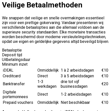
Veilige Betaalmethoden
We snappen dat veilige en snelle overmakingen essentieel
zijn voor een prettige gokervaring. Vandaar presenteren wij
verschillende betaalopties aan die allemaal voldoen aan de
superieure security standaarden. Elke monetaire transacties
worden beschermd door moderne versleutelingstechnieken,
opdat uw eigen en geldelijke gegevens altijd beveiligd blijven.
Betaaloptie
Deposit tijd
Uitbetalingsduur
Minimum inzet
iDEAL
Onmiddellijk
1 à 2 arbeidsdagen
€10
Creditcard
Direct
3 à 5 arbeidsdagen
€10
1-3
drie tot vijf
Banktransfer
€20
werkdagen
businessdagen
Digitale
Direct
1-2 arbeidsdagen
€10
portemonnees
Prepaid vouchers
Onmiddellijk
Niet beschikbaar
€10