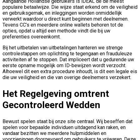
Aangaande Hollandse gebruikers is iDEAL de de meest
populaire betaalwijze. Die wijze staat erkend om de veiligheid
en gebruiksgemak, en inleggingen worden onmiddellijk
verwerkt waardoor u direct kunt beginnen met deelnemen.
Tevens CC’s en meerdere online wallets behoren tot de
opties, opdat u altijd een methode vindt die bij uw
preferenties overeenkomt.
Bij het uitbetalen van uitbetalingen hanteren we strenge
controlestappen om oplichting te tegengaan en frauduleuze
activiteiten af te stoppen. Dat impliceert dat u gedurende uw
eerste opname mogelijk om ID-bewijzen wordt verzocht.
Alhoewel dit een extra procedure inhoudt, is dit een legale eis
die uw veiligheid en die van overige deelnemers verzekert.
Het Regelgeving omtrent
Gecontroleerd Wedden
Bewust spelen staat bij onze site centraal. Wij beseffen dat
spelen voor bepaalde individuen uitdagend kan raken, en
vandaar bezitten we meerdere hulpmiddelen en
voorzieningen doorgevoerd om gebruikers te vrijwaren. Deze