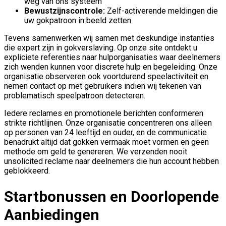
weg van ons systeem
Bewustzijnscontrole:
Zelf-activerende meldingen die
uw gokpatroon in beeld zetten
Tevens samenwerken wij samen met deskundige instanties
die expert zijn in gokverslaving. Op onze site ontdekt u
expliciete referenties naar hulporganisaties waar deelnemers
zich wenden kunnen voor discrete hulp en begeleiding. Onze
organisatie observeren ook voortdurend speelactiviteit en
nemen contact op met gebruikers indien wij tekenen van
problematisch speelpatroon detecteren.
Iedere reclames en promotionele berichten conformeren
strikte richtlijnen. Onze organisatie concentreren ons alleen
op personen van 24 leeftijd en ouder, en de communicatie
benadrukt altijd dat gokken vermaak moet vormen en geen
methode om geld te genereren. We verzenden nooit
unsolicited reclame naar deelnemers die hun account hebben
geblokkeerd.
Startbonussen en Doorlopende
Aanbiedingen