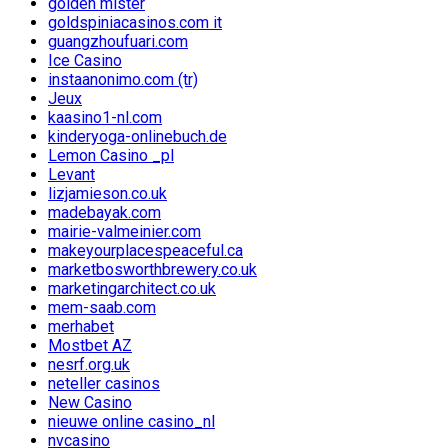
golden mister
goldspiniacasinos.com it
guangzhoufuari.com
Ice Casino
instaanonimo.com (tr)
Jeux
kaasino1-nl.com
kinderyoga-onlinebuch.de
Lemon Casino _pl
Levant
lizjamieson.co.uk
madebayak.com
mairie-valmeinier.com
makeyourplacespeaceful.ca
marketbosworthbrewery.co.uk
marketingarchitect.co.uk
mem-saab.com
merhabet
Mostbet AZ
nesrf.org.uk
neteller casinos
New Casino
nieuwe online casino_nl
nvcasino