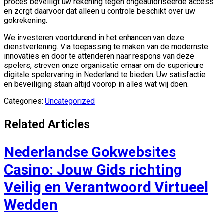
proces beveiligt uw rekening tegen ongeautoriseerde access
en zorgt daarvoor dat alleen u controle beschikt over uw
gokrekening.
We investeren voortdurend in het enhancen van deze
dienstverlening. Via toepassing te maken van de modernste
innovaties en door te attenderen naar respons van deze
spelers, streven onze organisatie ernaar om de superieure
digitale spelervaring in Nederland te bieden. Uw satisfactie
en beveiliging staan altijd voorop in alles wat wij doen.
Categories:
Uncategorized
Related Articles
Nederlandse Gokwebsites
Casino: Jouw Gids richting
Veilig en Verantwoord Virtueel
Wedden