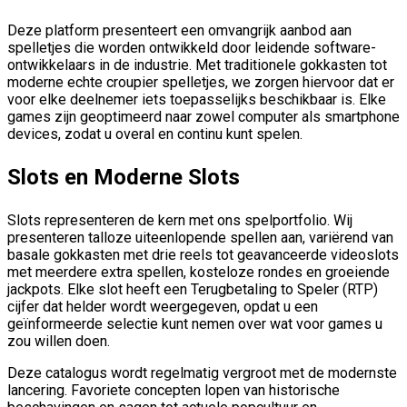
Deze platform presenteert een omvangrijk aanbod aan
spelletjes die worden ontwikkeld door leidende software-
ontwikkelaars in de industrie. Met traditionele gokkasten tot
moderne echte croupier spelletjes, we zorgen hiervoor dat er
voor elke deelnemer iets toepasselijks beschikbaar is. Elke
games zijn geoptimeerd naar zowel computer als smartphone
devices, zodat u overal en continu kunt spelen.
Slots en Moderne Slots
Slots representeren de kern met ons spelportfolio. Wij
presenteren talloze uiteenlopende spellen aan, variërend van
basale gokkasten met drie reels tot geavanceerde videoslots
met meerdere extra spellen, kosteloze rondes en groeiende
jackpots. Elke slot heeft een Terugbetaling to Speler (RTP)
cijfer dat helder wordt weergegeven, opdat u een
geïnformeerde selectie kunt nemen over wat voor games u
zou willen doen.
Deze catalogus wordt regelmatig vergroot met de modernste
lancering. Favoriete concepten lopen van historische