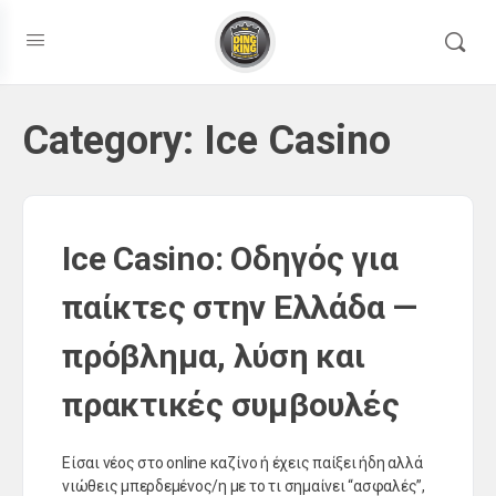
Category:
Ice Casino
Ice Casino: Οδηγός για
παίκτες στην Ελλάδα —
πρόβλημα, λύση και
πρακτικές συμβουλές
Είσαι νέος στο online καζίνο ή έχεις παίξει ήδη αλλά
νιώθεις μπερδεμένος/η με το τι σημαίνει “ασφαλές”,