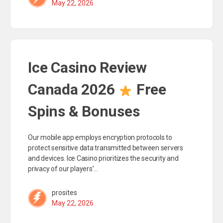
May 22, 2026
Ice Casino Review
Canada 2026
Free
Spins & Bonuses
Our mobile app employs encryption protocols to
protect sensitive data transmitted between servers
and devices. Ice Casino prioritizes the security and
privacy of our players’…
prosites
May 22, 2026