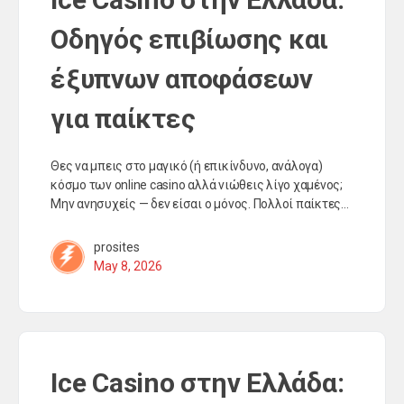
Οδηγός επιβίωσης και
έξυπνων αποφάσεων
για παίκτες
Θες να μπεις στο μαγικό (ή επικίνδυνο, ανάλογα)
κόσμο των online casino αλλά νιώθεις λίγο χαμένος;
Μην ανησυχείς — δεν είσαι ο μόνος. Πολλοί παίκτες…
prosites
May 8, 2026
Ice Casino στην Ελλάδα: