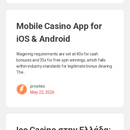
Mobile Casino App for
iOS & Android
Wagering requirements are set at 40x for cash
bonuses and 35x for free spin winnings, which falls
within industry standards for legitimate bonus clearing.
The…
prosites
May 22, 2026
Ice Casino στην Ελλάδα: