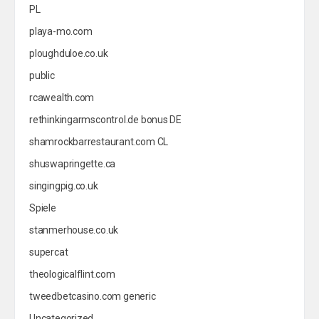
PL
playa-mo.com
ploughduloe.co.uk
public
rcawealth.com
rethinkingarmscontrol.de bonus DE
shamrockbarrestaurant.com CL
shuswapringette.ca
singingpig.co.uk
Spiele
stanmerhouse.co.uk
supercat
theologicalflint.com
tweedbetcasino.com generic
Uncategorized