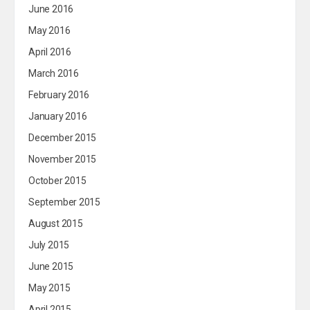
June 2016
May 2016
April 2016
March 2016
February 2016
January 2016
December 2015
November 2015
October 2015
September 2015
August 2015
July 2015
June 2015
May 2015
April 2015