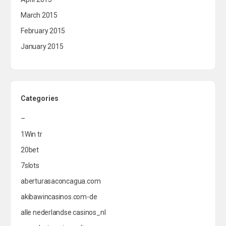
March 2015
February 2015
January 2015
Categories
–
1Win tr
20bet
7slots
aberturasaconcagua.com
akibawincasinos.com-de
alle nederlandse casinos_nl