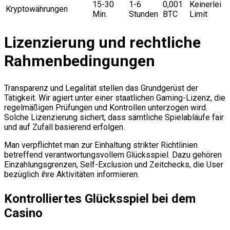
15-30
1-6
0,001
Keinerlei
Kryptowährungen
Min.
Stunden
BTC
Limit
Lizenzierung und rechtliche
Rahmenbedingungen
Transparenz und Legalität stellen das Grundgerüst der
Tätigkeit. Wir agiert unter einer staatlichen Gaming-Lizenz, die
regelmäßigen Prüfungen und Kontrollen unterzogen wird.
Solche Lizenzierung sichert, dass sämtliche Spielabläufe fair
und auf Zufall basierend erfolgen.
Man verpflichtet man zur Einhaltung strikter Richtlinien
betreffend verantwortungsvollem Glücksspiel. Dazu gehören
Einzahlungsgrenzen, Self-Exclusion und Zeitchecks, die User
bezüglich ihre Aktivitäten informieren.
Kontrolliertes Glücksspiel bei dem
Casino