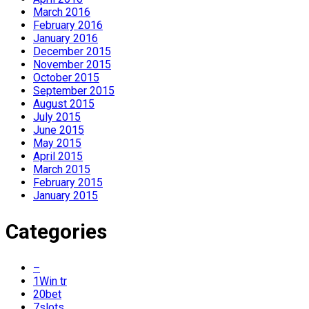
March 2016
February 2016
January 2016
December 2015
November 2015
October 2015
September 2015
August 2015
July 2015
June 2015
May 2015
April 2015
March 2015
February 2015
January 2015
Categories
–
1Win tr
20bet
7slots