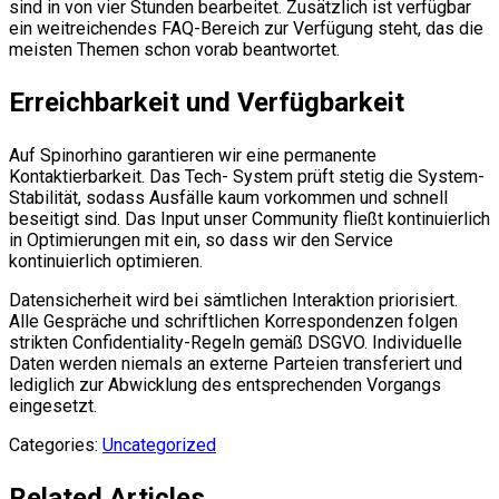
sind in von vier Stunden bearbeitet. Zusätzlich ist verfügbar
ein weitreichendes FAQ-Bereich zur Verfügung steht, das die
meisten Themen schon vorab beantwortet.
Erreichbarkeit und Verfügbarkeit
Auf Spinorhino garantieren wir eine permanente
Kontaktierbarkeit. Das Tech- System prüft stetig die System-
Stabilität, sodass Ausfälle kaum vorkommen und schnell
beseitigt sind. Das Input unser Community fließt kontinuierlich
in Optimierungen mit ein, so dass wir den Service
kontinuierlich optimieren.
Datensicherheit wird bei sämtlichen Interaktion priorisiert.
Alle Gespräche und schriftlichen Korrespondenzen folgen
strikten Confidentiality-Regeln gemäß DSGVO. Individuelle
Daten werden niemals an externe Parteien transferiert und
lediglich zur Abwicklung des entsprechenden Vorgangs
eingesetzt.
Categories:
Uncategorized
Related Articles