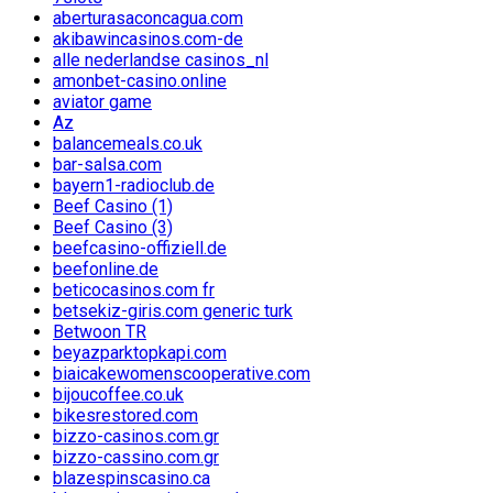
aberturasaconcagua.com
akibawincasinos.com-de
alle nederlandse casinos_nl
amonbet-casino.online
aviator game
Az
balancemeals.co.uk
bar-salsa.com
bayern1-radioclub.de
Beef Casino (1)
Beef Casino (3)
beefcasino-offiziell.de
beefonline.de
beticocasinos.com fr
betsekiz-giris.com generic turk
Betwoon TR
beyazparktopkapi.com
biaicakewomenscooperative.com
bijoucoffee.co.uk
bikesrestored.com
bizzo-casinos.com.gr
bizzo-cassino.com.gr
blazespinscasino.ca