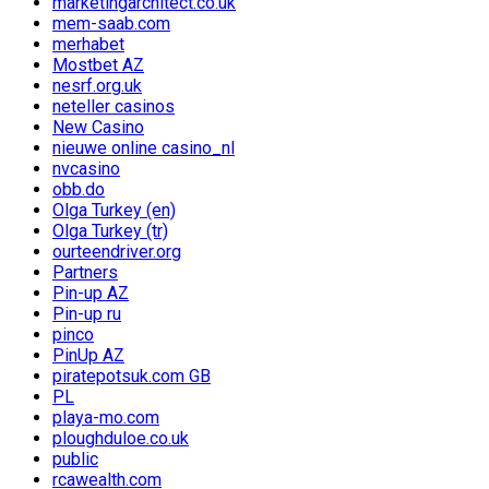
marketingarchitect.co.uk
mem-saab.com
merhabet
Mostbet AZ
nesrf.org.uk
neteller casinos
New Casino
nieuwe online casino_nl
nvcasino
obb.do
Olga Turkey (en)
Olga Turkey (tr)
ourteendriver.org
Partners
Pin-up AZ
Pin-up ru
pinco
PinUp AZ
piratepotsuk.com GB
PL
playa-mo.com
ploughduloe.co.uk
public
rcawealth.com