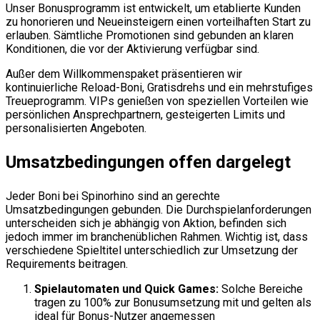
Unser Bonusprogramm ist entwickelt, um etablierte Kunden
zu honorieren und Neueinsteigern einen vorteilhaften Start zu
erlauben. Sämtliche Promotionen sind gebunden an klaren
Konditionen, die vor der Aktivierung verfügbar sind.
Außer dem Willkommenspaket präsentieren wir
kontinuierliche Reload-Boni, Gratisdrehs und ein mehrstufiges
Treueprogramm. VIPs genießen von speziellen Vorteilen wie
persönlichen Ansprechpartnern, gesteigerten Limits und
personalisierten Angeboten.
Umsatzbedingungen offen dargelegt
Jeder Boni bei Spinorhino sind an gerechte
Umsatzbedingungen gebunden. Die Durchspielanforderungen
unterscheiden sich je abhängig von Aktion, befinden sich
jedoch immer im branchenüblichen Rahmen. Wichtig ist, dass
verschiedene Spieltitel unterschiedlich zur Umsetzung der
Requirements beitragen.
Spielautomaten und Quick Games:
Solche Bereiche
tragen zu 100% zur Bonusumsetzung mit und gelten als
ideal für Bonus-Nutzer angemessen