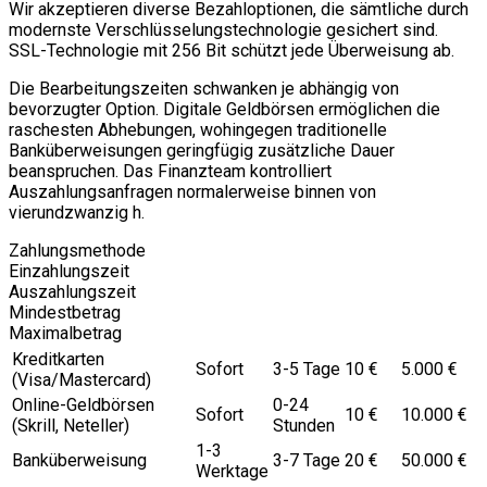
Wir akzeptieren diverse Bezahloptionen, die sämtliche durch
modernste Verschlüsselungstechnologie gesichert sind.
SSL-Technologie mit 256 Bit schützt jede Überweisung ab.
Die Bearbeitungszeiten schwanken je abhängig von
bevorzugter Option. Digitale Geldbörsen ermöglichen die
raschesten Abhebungen, wohingegen traditionelle
Banküberweisungen geringfügig zusätzliche Dauer
beanspruchen. Das Finanzteam kontrolliert
Auszahlungsanfragen normalerweise binnen von
vierundzwanzig h.
Zahlungsmethode
Einzahlungszeit
Auszahlungszeit
Mindestbetrag
Maximalbetrag
Kreditkarten
Sofort
3-5 Tage
10 €
5.000 €
(Visa/Mastercard)
Online-Geldbörsen
0-24
Sofort
10 €
10.000 €
(Skrill, Neteller)
Stunden
1-3
Banküberweisung
3-7 Tage
20 €
50.000 €
Werktage