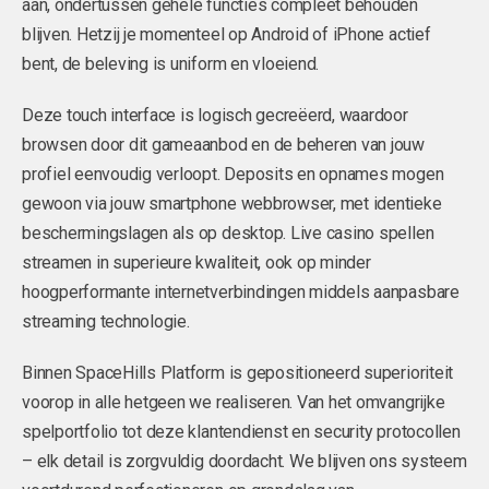
aan, ondertussen gehele functies compleet behouden
blijven. Hetzij je momenteel op Android of iPhone actief
bent, de beleving is uniform en vloeiend.
Deze touch interface is logisch gecreëerd, waardoor
browsen door dit gameaanbod en de beheren van jouw
profiel eenvoudig verloopt. Deposits en opnames mogen
gewoon via jouw smartphone webbrowser, met identieke
beschermingslagen als op desktop. Live casino spellen
streamen in superieure kwaliteit, ook op minder
hoogperformante internetverbindingen middels aanpasbare
streaming technologie.
Binnen SpaceHills Platform is gepositioneerd superioriteit
voorop in alle hetgeen we realiseren. Van het omvangrijke
spelportfolio tot deze klantendienst en security protocollen
– elk detail is zorgvuldig doordacht. We blijven ons systeem