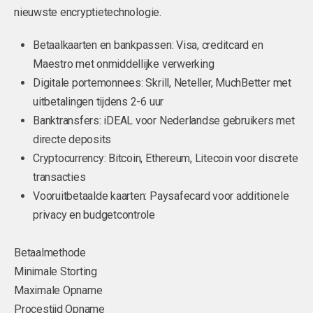
nieuwste encryptietechnologie.
Betaalkaarten en bankpassen: Visa, creditcard en
Maestro met onmiddellijke verwerking
Digitale portemonnees: Skrill, Neteller, MuchBetter met
uitbetalingen tijdens 2-6 uur
Banktransfers: iDEAL voor Nederlandse gebruikers met
directe deposits
Cryptocurrency: Bitcoin, Ethereum, Litecoin voor discrete
transacties
Vooruitbetaalde kaarten: Paysafecard voor additionele
privacy en budgetcontrole
Betaalmethode
Minimale Storting
Maximale Opname
Procestijd Opname