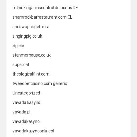
rethinkingarmscontrol.de bonus DE
shamrockbarrestaurant.com CL
shuswapringette.ca
singingpig.co.uk
Spiele
stanmerhouse.co.uk
supercat
theologicalflint.com
tweedbetcasino.com generic
Uncategorized
vavada kasyno
vavada pl
vavadakasyno
vavadakasynoonlinepl