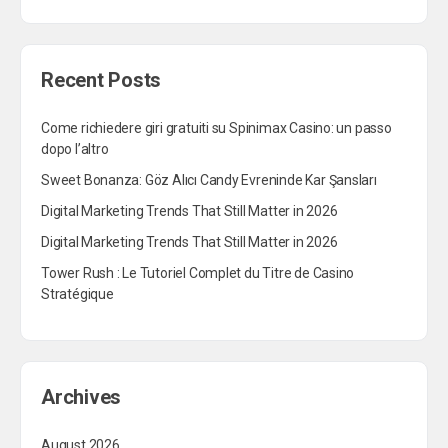
Recent Posts
Come richiedere giri gratuiti su Spinimax Casino: un passo
dopo l’altro
Sweet Bonanza: Göz Alıcı Candy Evreninde Kar Şansları
Digital Marketing Trends That Still Matter in 2026
Digital Marketing Trends That Still Matter in 2026
Tower Rush : Le Tutoriel Complet du Titre de Casino
Stratégique
Archives
August 2026