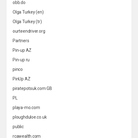
obb.do
Olga Turkey (en)
Olga Turkey (tr)
ourteendriver.org
Partners
Pin-up AZ
Pin-up ru
pinco
PinUp AZ
piratepotsuk.com GB
PL
playa-mo.com
ploughduloe.co.uk
public
rcawealth.com