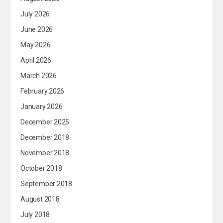
July 2026
June 2026
May 2026
April 2026
March 2026
February 2026
January 2026
December 2025
December 2018
November 2018
October 2018
September 2018
August 2018
July 2018