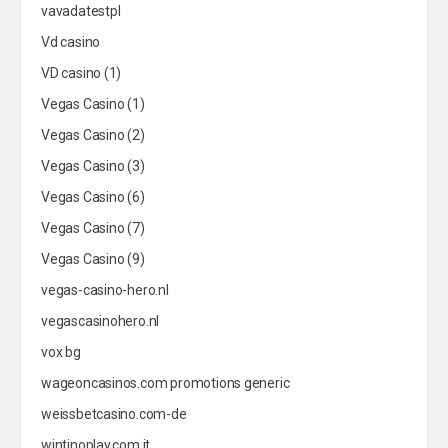
vavadatestpl
Vd casino
VD casino (1)
Vegas Casino (1)
Vegas Casino (2)
Vegas Casino (3)
Vegas Casino (6)
Vegas Casino (7)
Vegas Casino (9)
vegas-casino-hero.nl
vegascasinohero.nl
vox bg
wageoncasinos.com promotions generic
weissbetcasino.com-de
wintinoplay.com it