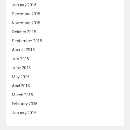
January 2016
December 2015
November 2015
October 2015
September 2015
August 2015
July 2015
June 2015
May 2015
April 2015
March 2015
February 2015
January 2015