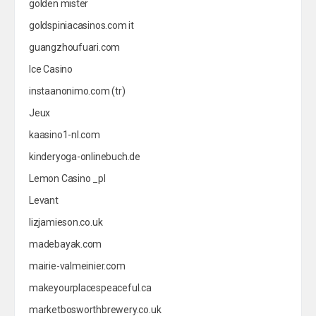
golden mister
goldspiniacasinos.com it
guangzhoufuari.com
Ice Casino
instaanonimo.com (tr)
Jeux
kaasino1-nl.com
kinderyoga-onlinebuch.de
Lemon Casino _pl
Levant
lizjamieson.co.uk
madebayak.com
mairie-valmeinier.com
makeyourplacespeaceful.ca
marketbosworthbrewery.co.uk