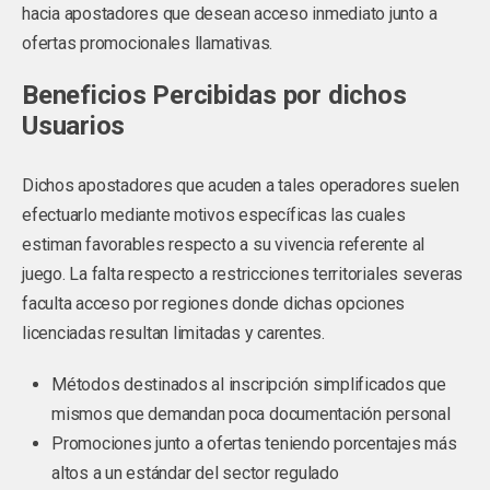
hacia apostadores que desean acceso inmediato junto a
ofertas promocionales llamativas.
Beneficios Percibidas por dichos
Usuarios
Dichos apostadores que acuden a tales operadores suelen
efectuarlo mediante motivos específicas las cuales
estiman favorables respecto a su vivencia referente al
juego. La falta respecto a restricciones territoriales severas
faculta acceso por regiones donde dichas opciones
licenciadas resultan limitadas y carentes.
Métodos destinados al inscripción simplificados que
mismos que demandan poca documentación personal
Promociones junto a ofertas teniendo porcentajes más
altos a un estándar del sector regulado