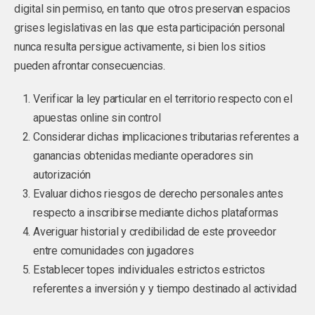
digital sin permiso, en tanto que otros preservan espacios
grises legislativas en las que esta participación personal
nunca resulta persigue activamente, si bien los sitios
pueden afrontar consecuencias.
Verificar la ley particular en el territorio respecto con el
apuestas online sin control
Considerar dichas implicaciones tributarias referentes a
ganancias obtenidas mediante operadores sin
autorización
Evaluar dichos riesgos de derecho personales antes
respecto a inscribirse mediante dichos plataformas
Averiguar historial y credibilidad de este proveedor
entre comunidades con jugadores
Establecer topes individuales estrictos estrictos
referentes a inversión y y tiempo destinado al actividad