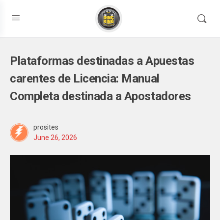
Plataformas destinadas a Apuestas
carentes de Licencia: Manual
Completa destinada a Apostadores
prosites
June 26, 2026