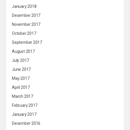
January 2018
December 2017
November 2017
October 2017
September 2017
August 2017
July 2017
June 2017
May 2017
April 2017
March 2017
February 2017
January 2017
December 2016