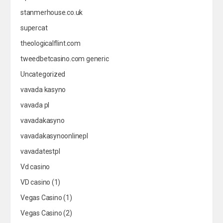
stanmerhouse.co.uk
supercat
theologicalflint.com
tweedbetcasino.com generic
Uncategorized
vavada kasyno
vavada pl
vavadakasyno
vavadakasynoonlinepl
vavadatestpl
Vd casino
VD casino (1)
Vegas Casino (1)
Vegas Casino (2)