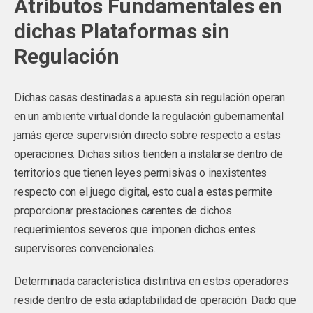
Atributos Fundamentales en
dichas Plataformas sin
Regulación
Dichas casas destinadas a apuesta sin regulación operan
en un ambiente virtual donde la regulación gubernamental
jamás ejerce supervisión directo sobre respecto a estas
operaciones. Dichas sitios tienden a instalarse dentro de
territorios que tienen leyes permisivas o inexistentes
respecto con el juego digital, esto cual a estas permite
proporcionar prestaciones carentes de dichos
requerimientos severos que imponen dichos entes
supervisores convencionales.
Determinada característica distintiva en estos operadores
reside dentro de esta adaptabilidad de operación. Dado que