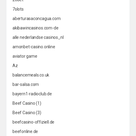
7slots
aberturasaconcagua.com
akibawincasinos.com-de
alle nederlandse casinos_nl
amonbet-casino.online
aviator game
Az
balancemeals.co.uk
bar-salsa.com
bayern1-radioclub.de
Beef Casino (1)
Beef Casino (3)
beefcasino-offiziell.de
beefonline.de