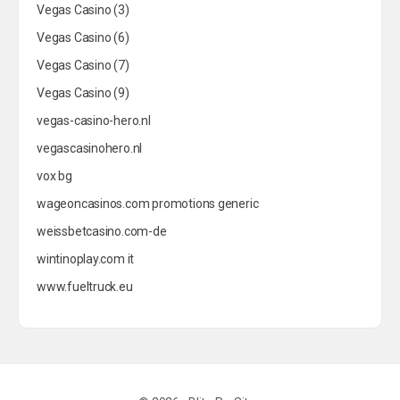
Vegas Casino (3)
Vegas Casino (6)
Vegas Casino (7)
Vegas Casino (9)
vegas-casino-hero.nl
vegascasinohero.nl
vox bg
wageoncasinos.com promotions generic
weissbetcasino.com-de
wintinoplay.com it
www.fueltruck.eu