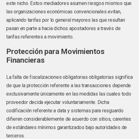
este nicho. Estos mediadores asumen riesgos mismos que
las organizaciones económicas convencionales evitan,
aplicando tarifas por lo general mayores las que resultan
pasan en parte a hacia dichos apostadores a través de
tarifas referentes a movimiento.
Protección para Movimientos
Financieras
La falta de fiscalizaciones obligatorias obligatorias significa
de que la protección referente a las transacciones depende
exclusivamente únicamente en las medidas las cuales todo
proveedor decida ejecutar voluntariamente. Dicha
codificación referente a data y sistemas para resguardo
difieren considerablemente de acuerdo con sitios, carentes
de estándares mínimos garantizados bajo autoridades de
terceros.