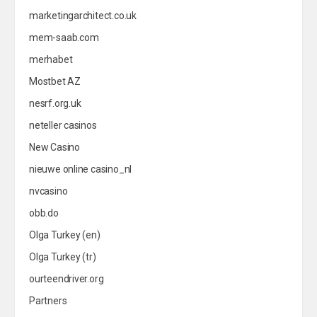
marketingarchitect.co.uk
mem-saab.com
merhabet
Mostbet AZ
nesrf.org.uk
neteller casinos
New Casino
nieuwe online casino_nl
nvcasino
obb.do
Olga Turkey (en)
Olga Turkey (tr)
ourteendriver.org
Partners