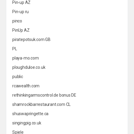
Pin-up AZ
Pin-up ru
pinco
PinUp AZ
piratepotsuk.com GB
PL
playa-mo.com
ploughduloe.co.uk
public
rcawealth.com
rethinkingarmscontrol.de bonus DE
shamrockbarrestaurant.com CL
shuswapringette.ca
singingpig.co.uk
Spiele