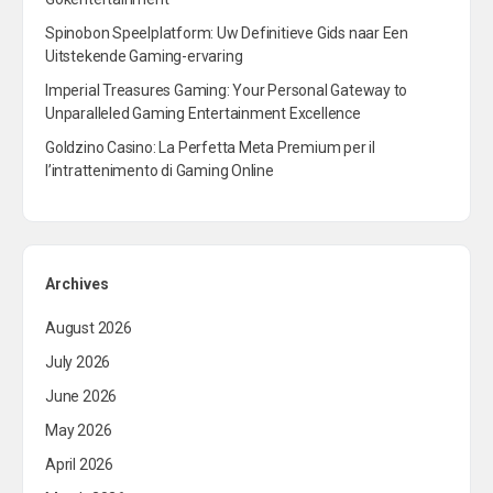
Spinobon Speelplatform: Uw Definitieve Gids naar Een
Uitstekende Gaming-ervaring
Imperial Treasures Gaming: Your Personal Gateway to
Unparalleled Gaming Entertainment Excellence
Goldzino Casino: La Perfetta Meta Premium per il
l’intrattenimento di Gaming Online
Archives
August 2026
July 2026
June 2026
May 2026
April 2026