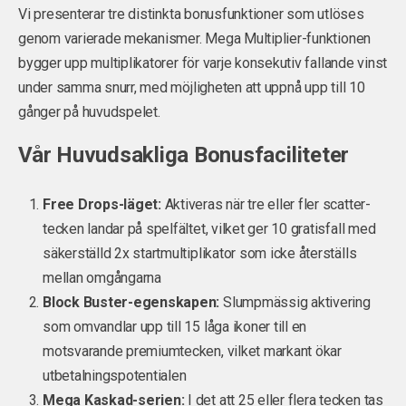
Vi presenterar tre distinkta bonusfunktioner som utlöses
genom varierade mekanismer. Mega Multiplier-funktionen
bygger upp multiplikatorer för varje konsekutiv fallande vinst
under samma snurr, med möjligheten att uppnå upp till 10
gånger på huvudspelet.
Vår Huvudsakliga Bonusfaciliteter
Free Drops-läget:
Aktiveras när tre eller fler scatter-
tecken landar på spelfältet, vilket ger 10 gratisfall med
säkerställd 2x startmultiplikator som icke återställs
mellan omgångarna
Block Buster-egenskapen:
Slumpmässig aktivering
som omvandlar upp till 15 låga ikoner till en
motsvarande premiumtecken, vilket markant ökar
utbetalningspotentialen
Mega Kaskad-serien:
I det att 25 eller flera tecken tas