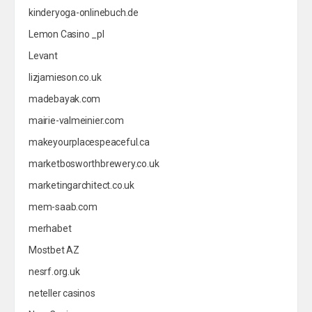
kinderyoga-onlinebuch.de
Lemon Casino _pl
Levant
lizjamieson.co.uk
madebayak.com
mairie-valmeinier.com
makeyourplacespeaceful.ca
marketbosworthbrewery.co.uk
marketingarchitect.co.uk
mem-saab.com
merhabet
Mostbet AZ
nesrf.org.uk
neteller casinos