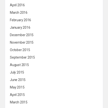
April 2016
March 2016
February 2016
January 2016
December 2015
November 2015
October 2015
September 2015
August 2015
July 2015
June 2015
May 2015
April 2015
March 2015