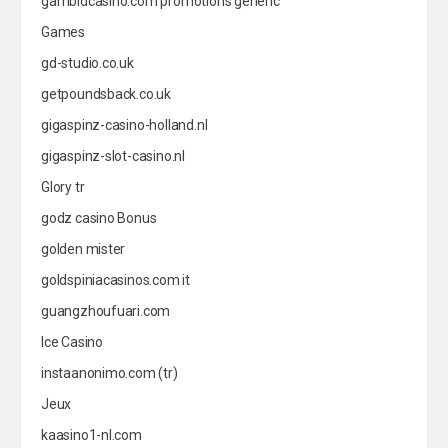
gambidcasino.com promotions generic
Games
gd-studio.co.uk
getpoundsback.co.uk
gigaspinz-casino-holland.nl
gigaspinz-slot-casino.nl
Glory tr
godz casino Bonus
golden mister
goldspiniacasinos.com it
guangzhoufuari.com
Ice Casino
instaanonimo.com (tr)
Jeux
kaasino1-nl.com