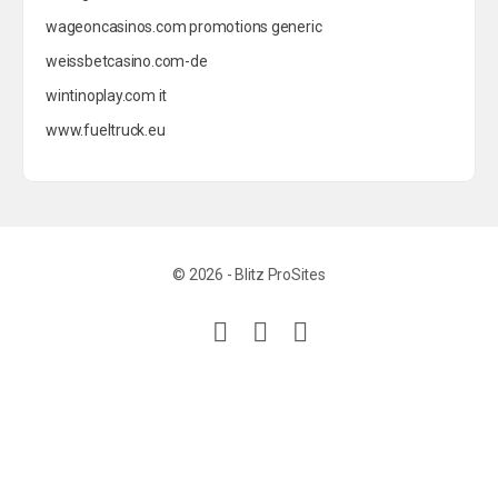
wageoncasinos.com promotions generic
weissbetcasino.com-de
wintinoplay.com it
www.fueltruck.eu
© 2026 - Blitz ProSites