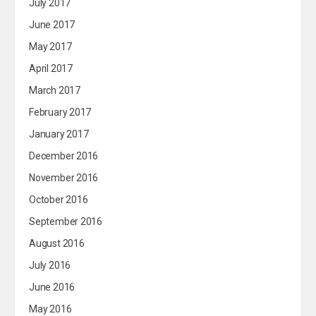
July 2017
June 2017
May 2017
April 2017
March 2017
February 2017
January 2017
December 2016
November 2016
October 2016
September 2016
August 2016
July 2016
June 2016
May 2016