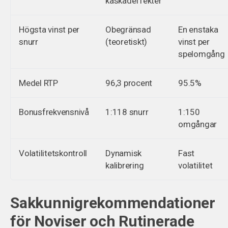
kaskadeffekter
Högsta vinst per
Obegränsad
En enstaka
snurr
(teoretiskt)
vinst per
spelomgång
Medel RTP
96,3 procent
95.5%
Bonusfrekvensnivå
1:118 snurr
1:150
omgångar
Volatilitetskontroll
Dynamisk
Fast
kalibrering
volatilitet
Sakkunnigrekommendationer
för Noviser och Rutinerade