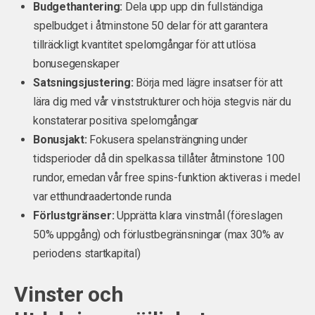
Budgethantering:
Dela upp upp din fullständiga
spelbudget i åtminstone 50 delar för att garantera
tillräckligt kvantitet spelomgångar för att utlösa
bonusegenskaper
Satsningsjustering:
Börja med lägre insatser för att
lära dig med vår vinststrukturer och höja stegvis när du
konstaterar positiva spelomgångar
Bonusjakt:
Fokusera spelansträngning under
tidsperioder då din spelkassa tillåter åtminstone 100
rundor, emedan vår free spins-funktion aktiveras i medel
var etthundraadertonde runda
Förlustgränser:
Upprätta klara vinstmål (föreslagen
50% uppgång) och förlustbegränsningar (max 30% av
periodens startkapital)
Vinster och