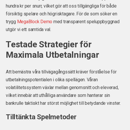
hundra kr per snurr, vilket gör att oss tillgängliga för både
försiktig spelare och högrisktagare. För de som söker en
trygg
MegaBlock Demo
med transparent speluppbyggnad
utgör vi ett samtida val.
Testade Strategier för
Maximala Utbetalningar
Att bemästra våra tillvägagångssätt kräver förståelse för
utbetalningspotentialen i olika spellägen. Våran
volatilitetssystem växlar mellan genomsnitt och eleverad,
vilket innebär att uthålliga användare som hanterar sin
bankrulle taktiskt har störst möjlighet till betydande vinster.
Tilltänkta Spelmetoder