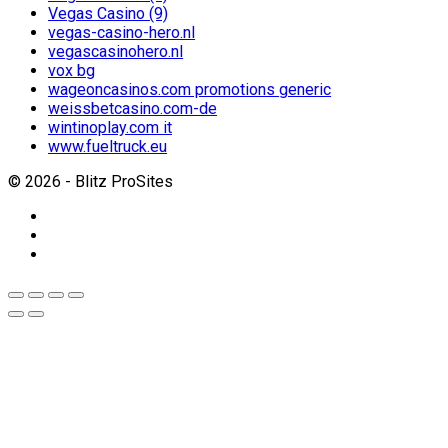
Vegas Casino (9)
vegas-casino-hero.nl
vegascasinohero.nl
vox bg
wageoncasinos.com promotions generic
weissbetcasino.com-de
wintinoplay.com it
www.fueltruck.eu
© 2026 - Blitz ProSites