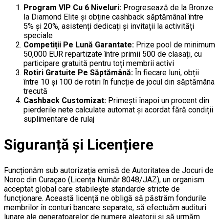
Program VIP Cu 6 Niveluri:
Progresează de la Bronze
la Diamond Elite și obține cashback săptămânal între
5% și 20%, asistenți dedicați și invitații la activități
speciale
Competiții Pe Lună Garantate:
Prize pool de minimum
50,000 EUR repartizate între primii 500 de clasați, cu
participare gratuită pentru toți membrii activi
Rotiri Gratuite Pe Săptămână:
În fiecare luni, obții
între 10 și 100 de rotiri în funcție de jocul din săptămâna
trecută
Cashback Customizat:
Primești înapoi un procent din
pierderile nete calculate automat și acordat fără condiții
suplimentare de rulaj
Siguranță și Licențiere
Funcționăm sub autorizația emisă de Autoritatea de Jocuri de
Noroc din Curaçao (Licența Număr 8048/JAZ), un organism
acceptat global care stabilește standarde stricte de
funcționare. Această licență ne obligă să păstrăm fondurile
membrilor în conturi bancare separate, să efectuăm audituri
lunare ale generatoarelor de numere aleatorii și să urmăm