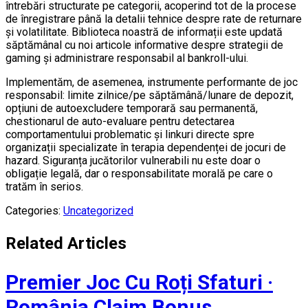
întrebări structurate pe categorii, acoperind tot de la procese
de înregistrare până la detalii tehnice despre rate de returnare
și volatilitate. Biblioteca noastră de informații este updată
săptămânal cu noi articole informative despre strategii de
gaming și administrare responsabil al bankroll-ului.
Implementăm, de asemenea, instrumente performante de joc
responsabil: limite zilnice/pe săptămână/lunare de depozit,
opțiuni de autoexcludere temporară sau permanentă,
chestionarul de auto-evaluare pentru detectarea
comportamentului problematic și linkuri directe spre
organizații specializate în terapia dependenței de jocuri de
hazard. Siguranța jucătorilor vulnerabili nu este doar o
obligație legală, dar o responsabilitate morală pe care o
tratăm în serios.
Categories:
Uncategorized
Related Articles
Premier Joc Cu Roți Sfaturi ·
România Claim Bonus