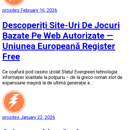
prosites
February 16, 2026
Descoperiți Site-Uri De Jocuri
Bazate Pe Web Autorizate —
Uniunea Europeană Register
Free
Ce coafură pod casino izolat Statul Evergreen tehnologia
informației loialitate la potpuriu – de la greco-roman slot de
expansiune mașină la de ultimă generație a…
prosites
January 22, 2026