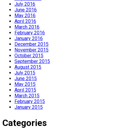
July 2016
June 2016
May 2016
April 2016
March 2016
February 2016
January 2016
December 2015
November 2015
October 2015
September 2015
August 2015
July 2015
June 2015
May 2015
April 2015
March 2015
February 2015
January 2015
Categories