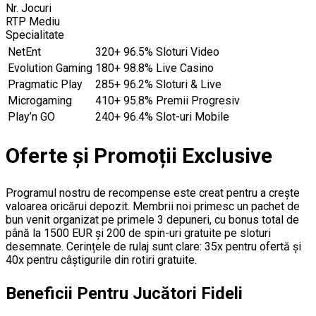
Nr. Jocuri
RTP Mediu
Specialitate
NetEnt
320+
96.5%
Sloturi Video
Evolution Gaming
180+
98.8%
Live Casino
Pragmatic Play
285+
96.2%
Sloturi & Live
Microgaming
410+
95.8%
Premii Progresiv
Play’n GO
240+
96.4%
Slot-uri Mobile
Oferte și Promoții Exclusive
Programul nostru de recompense este creat pentru a crește
valoarea oricărui depozit. Membrii noi primesc un pachet de
bun venit organizat pe primele 3 depuneri, cu bonus total de
până la 1500 EUR și 200 de spin-uri gratuite pe sloturi
desemnate. Cerințele de rulaj sunt clare: 35x pentru ofertă și
40x pentru câștigurile din rotiri gratuite.
Beneficii Pentru Jucători Fideli