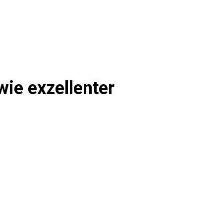
wie exzellenter