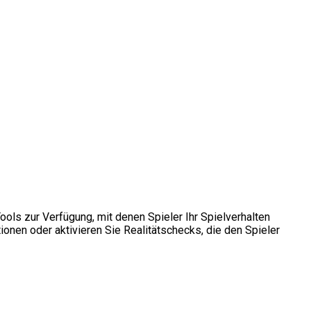
Tools zur Verfügung, mit denen Spieler Ihr Spielverhalten
onen oder aktivieren Sie Realitätschecks, die den Spieler