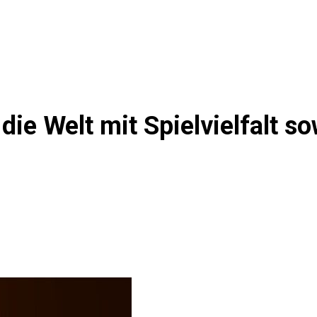
die Welt mit Spielvielfalt so