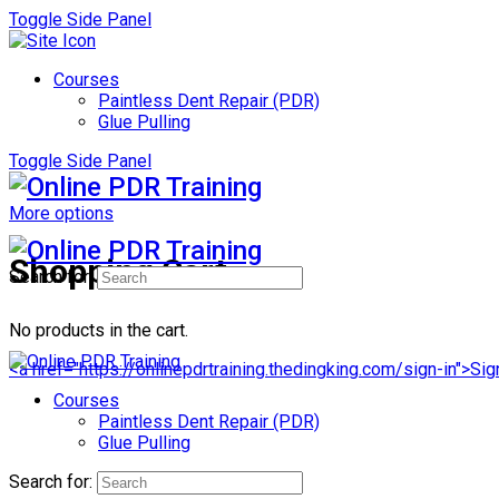
Toggle Side Panel
Courses
Paintless Dent Repair (PDR)
Glue Pulling
Toggle Side Panel
More options
Shopping Cart
Search for:
No products in the cart.
<a href="https://onlinepdrtraining.thedingking.com/sign-in">Sig
Courses
Paintless Dent Repair (PDR)
Glue Pulling
Search for: