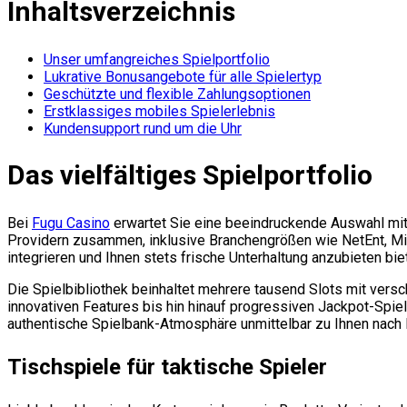
Inhaltsverzeichnis
Unser umfangreiches Spielportfolio
Lukrative Bonusangebote für alle Spielertyp
Geschützte und flexible Zahlungsoptionen
Erstklassiges mobiles Spielerlebnis
Kundensupport rund um die Uhr
Das vielfältiges Spielportfolio
Bei
Fugu Casino
erwartet Sie eine beeindruckende Auswahl mit
Providern zusammen, inklusive Branchengrößen wie NetEnt, Micr
integrieren und Ihnen stets frische Unterhaltung anzubieten bie
Die Spielbibliothek beinhaltet mehrere tausend Slots mit ver
innovativen Features bis hin hinauf progressiven Jackpot-Spiel
authentische Spielbank-Atmosphäre unmittelbar zu Ihnen nach 
Tischspiele für taktische Spieler