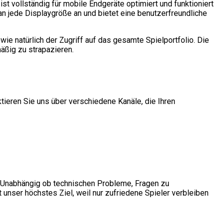
st vollständig für mobile Endgeräte optimiert und funktioniert
n jede Displaygröße an und bietet eine benutzerfreundliche
e natürlich der Zugriff auf das gesamte Spielportfolio. Die
äßig zu strapazieren.
ieren Sie uns über verschiedene Kanäle, die Ihren
. Unabhängig ob technischen Probleme, Fragen zu
 unser höchstes Ziel, weil nur zufriedene Spieler verbleiben