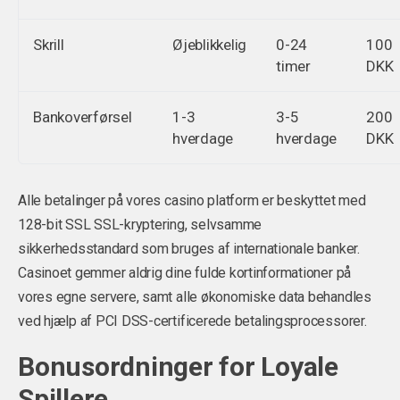
Skrill
Øjeblikkelig
0-24
100
timer
DKK
Bankoverførsel
1-3
3-5
200
hverdage
hverdage
DKK
Alle betalinger på vores casino platform er beskyttet med
128-bit SSL SSL-kryptering, selvsamme
sikkerhedsstandard som bruges af internationale banker.
Casinoet gemmer aldrig dine fulde kortinformationer på
vores egne servere, samt alle økonomiske data behandles
ved hjælp af PCI DSS-certificerede betalingsprocessorer.
Bonusordninger for Loyale
Spillere