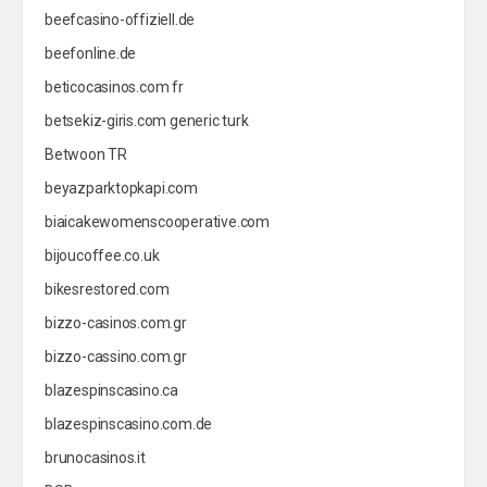
beefcasino-offiziell.de
beefonline.de
beticocasinos.com fr
betsekiz-giris.com generic turk
Betwoon TR
beyazparktopkapi.com
biaicakewomenscooperative.com
bijoucoffee.co.uk
bikesrestored.com
bizzo-casinos.com.gr
bizzo-cassino.com.gr
blazespinscasino.ca
blazespinscasino.com.de
brunocasinos.it