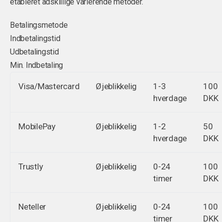
etableret adskillige varierende metoder.
Betalingsmetode
Indbetalingstid
Udbetalingstid
Min. Indbetaling
Visa/Mastercard
Øjeblikkelig
1-3
100
hverdage
DKK
MobilePay
Øjeblikkelig
1-2
50
hverdage
DKK
Trustly
Øjeblikkelig
0-24
100
timer
DKK
Neteller
Øjeblikkelig
0-24
100
timer
DKK