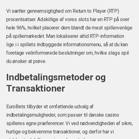
Vi sætter gennemsigtighed om Return to Player (RTP)
procentsatser. Adskillige af vores slots har en RTP på over
hele 96%, hvilket placerer dem blandt de mest spillervenlige
på spillemarkedet. Man lokaliserer altid RTP-information
lige i i spillets indbyggede informationsmenu, så at du kan
foretage velinformerede beslutninger om, hvilke slags spil
du ønsker at prøve.
Indbetalingsmetoder og
Transaktioner
EuroBets tilbyder et omfattende udvalg af
indbetalingsmuligheder, som passer til danske casino
spilleres egne præferencer. Vi ved nødvendigheden af sikre,
hurtige og bekvemme transaktioner, og derfor har vi