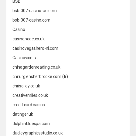
BSB
bsb-007-casino-au.com
bsb-007-casino.com
Casino
casinopage.co.uk
casinovegashero-nl.com
Casinovice ca
chinagardenreading.co.uk
chirurgiensherbrooke.com (tr)
chrisolley.co.uk
creativemiles.co.uk
credit card casino
datinger.uk
dolphinbluespa.com
dudleygraphicsstudio.co.uk