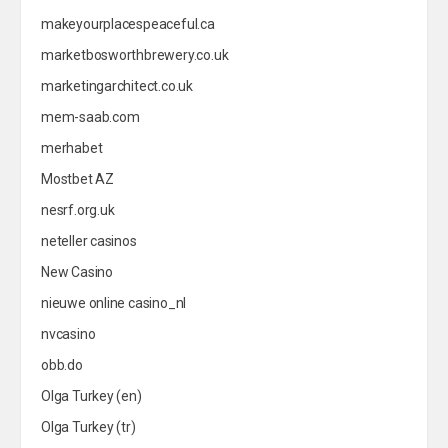
makeyourplacespeaceful.ca
marketbosworthbrewery.co.uk
marketingarchitect.co.uk
mem-saab.com
merhabet
Mostbet AZ
nesrf.org.uk
neteller casinos
New Casino
nieuwe online casino_nl
nvcasino
obb.do
Olga Turkey (en)
Olga Turkey (tr)