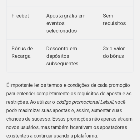
Freebet
Aposta grátis em
Sem
eventos
requisitos
selecionados
Bônus de
Desconto em
3x o valor
Recarga
depósitos
do bônus
subsequentes
É importante ler os termos e condições de cada promoção
para entender completamente os requisitos de aposta e as
restrições. Ao utilizar o
código promocional Lebull
, você
pode maximizar suas apostas e, assim, aumentar suas
chances de sucesso. Essas promoções não apenas atraem
novos usuários, mas também incentivam os apostadores
existentes a continuar usando a plataforma.