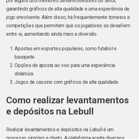
por alguns dos melhores desenvolvedores do setor,
garantindo gráficos de alta qualidade e uma experiência de
jogo envolvente. Além disso, há frequentemente torneios e
competições que permitem que os jogadores se desafiem
entre si, aumentando ainda mais a diversão.
Apostas em esportes populares, como futebol e
basquete.
Opções de aposta ao vivo para uma experiência
dinâmica.
Jogos de cassino com gráficos de alta qualidade.
Como realizar levantamentos
e depósitos na Lebull
Realizar levantamentos e depósitos na Lebull é um
processo simples e direto. A plataforma aceita diversos