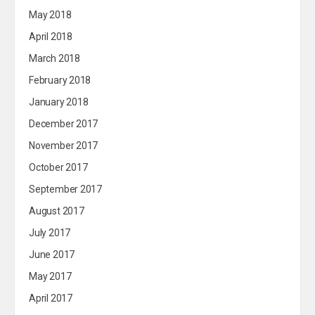
May 2018
April 2018
March 2018
February 2018
January 2018
December 2017
November 2017
October 2017
September 2017
August 2017
July 2017
June 2017
May 2017
April 2017