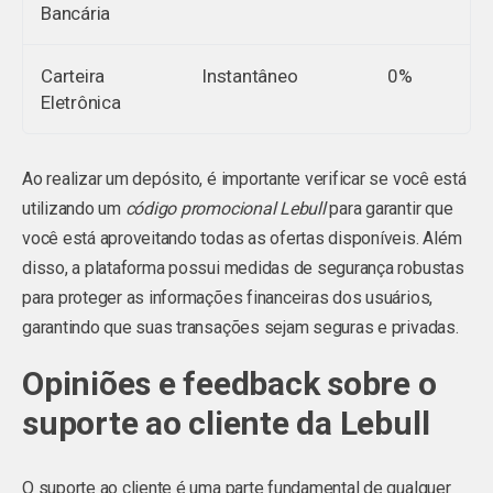
Bancária
Carteira
Instantâneo
0%
Eletrônica
Ao realizar um depósito, é importante verificar se você está
utilizando um
código promocional Lebull
para garantir que
você está aproveitando todas as ofertas disponíveis. Além
disso, a plataforma possui medidas de segurança robustas
para proteger as informações financeiras dos usuários,
garantindo que suas transações sejam seguras e privadas.
Opiniões e feedback sobre o
suporte ao cliente da Lebull
O suporte ao cliente é uma parte fundamental de qualquer