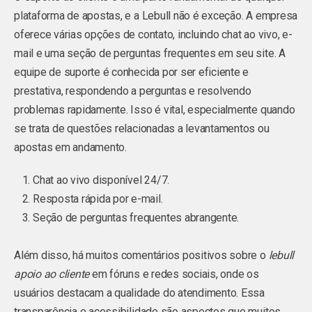
plataforma de apostas, e a Lebull não é exceção. A empresa
oferece várias opções de contato, incluindo chat ao vivo, e-
mail e uma seção de perguntas frequentes em seu site. A
equipe de suporte é conhecida por ser eficiente e
prestativa, respondendo a perguntas e resolvendo
problemas rapidamente. Isso é vital, especialmente quando
se trata de questões relacionadas a levantamentos ou
apostas em andamento.
Chat ao vivo disponível 24/7.
Resposta rápida por e-mail.
Seção de perguntas frequentes abrangente.
Além disso, há muitos comentários positivos sobre o
lebull
apoio ao cliente
em fóruns e redes sociais, onde os
usuários destacam a qualidade do atendimento. Essa
transparência e acessibilidade são aspectos que muitos