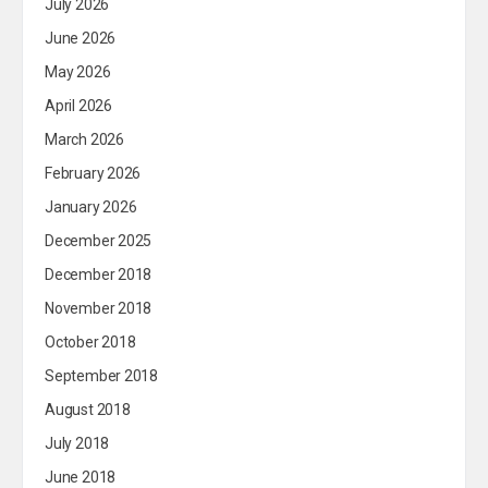
July 2026
June 2026
May 2026
April 2026
March 2026
February 2026
January 2026
December 2025
December 2018
November 2018
October 2018
September 2018
August 2018
July 2018
June 2018