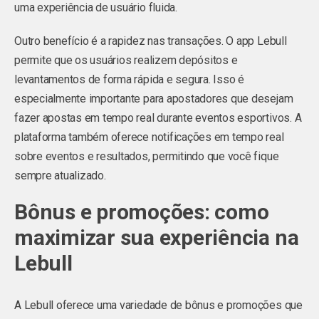
uma experiência de usuário fluida.
Outro benefício é a rapidez nas transações. O app Lebull
permite que os usuários realizem depósitos e
levantamentos de forma rápida e segura. Isso é
especialmente importante para apostadores que desejam
fazer apostas em tempo real durante eventos esportivos. A
plataforma também oferece notificações em tempo real
sobre eventos e resultados, permitindo que você fique
sempre atualizado.
Bônus e promoções: como
maximizar sua experiência na
Lebull
A Lebull oferece uma variedade de bônus e promoções que