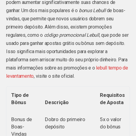
podem aumentar significativamente suas chances de
ganhar. Um dos mais populares é o
bonus Lebull
de boas-
vindas, que permite que novos usuários dobrem seu
primeiro depósito. Além disso, existem promoções
regulares, como o
código promocional Lebull
, que pode ser
usado para ganhar apostas grátis ou bônus sem depósito.
Isso significa mais oportunidades para explorar a
plataforma sem arriscar muito do seu próprio dinheiro. Para
mais informações sobre as promoções e o
lebull tempo de
levantamento
, visite o site oficial.
Tipo de
Requisitos
Bônus
Descrição
de Aposta
Bonus de
Dobro do primeiro
5x o valor
Boas-
depósito
do bônus
Vindas