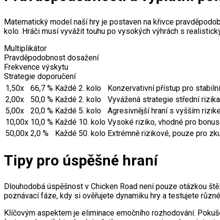
Matematický model naší hry je postaven na křivce pravděpodobnos
kolo. Hráči musí vyvážit touhu po vysokých výhrách s realistic
Multiplikátor
Pravděpodobnost dosažení
Frekvence výskytu
Strategie doporučení
1,50x
66,7 %
Každé 2. kolo
Konzervativní přístup pro stabiln
2,00x
50,0 %
Každé 2. kolo
Vyvážená strategie střední rizika
5,00x
20,0 %
Každé 5. kolo
Agresivnější hraní s vyšším rizi
10,00x
10,0 %
Každé 10. kolo
Vysoké riziko, vhodné pro bonu
50,00x
2,0 %
Každé 50. kolo
Extrémně rizikové, pouze pro z
Tipy pro úspěšné hraní
Dlouhodobá úspěšnost v Chicken Road není pouze otázkou štěstí
poznávací fáze, kdy si ověřujete dynamiku hry a testujete různ
Klíčovým aspektem je eliminace emočního rozhodování. Pokušení 