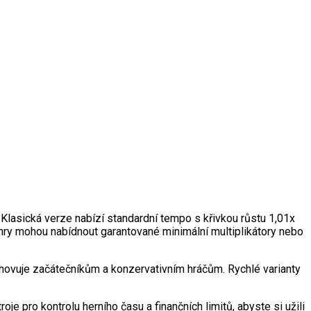
 Klasická verze nabízí standardní tempo s křivkou růstu 1,01x
hry mohou nabídnout garantované minimální multiplikátory nebo
yhovuje začátečníkům a konzervativním hráčům. Rychlé varianty
 pro kontrolu herního času a finančních limitů, abyste si užili