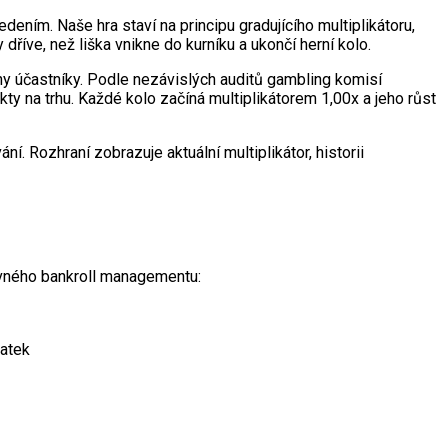
dením. Naše hra staví na principu gradujícího multiplikátoru,
dříve, než liška vnikne do kurníku a ukončí herní kolo.
y účastníky. Podle nezávislých auditů gambling komisí
y na trhu. Každé kolo začíná multiplikátorem 1,00x a jeho růst
. Rozhraní zobrazuje aktuální multiplikátor, historii
rávného bankroll managementu:
tatek