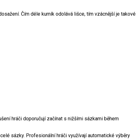
osažení. Čím déle kurník odolává lišce, tím vzácnější je takové
šení hráči doporučují začínat s nižšími sázkami během
celé sázky. Profesionální hráči využívají automatické výběry