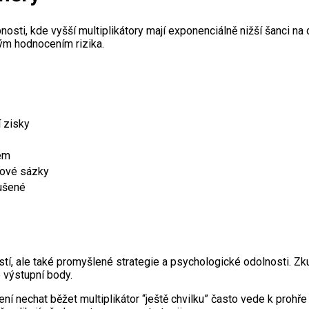
ti, kde vyšší multiplikátory mají exponenciálně nižší šanci na d
kým hodnocením rizika.
í zisky
kem
sové sázky
kušené
, ale také promyšlené strategie a psychologické odolnosti. Zku
é výstupní body.
nechat běžet multiplikátor “ještě chvilku” často vede k prohře 