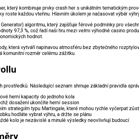
her, který kombinuje prvky crash her s unikátním tematickým prove
zky roste každou vteřinu. Hlavním úkolem je načasovat výběr výhry 
erator) algoritmu, který zajišťuje férové podmínky pro všechn
noty 97,3 %, což řadí naši hru mezi velmi výhodné casino produkt
tronomických hodnot.
dy, která vytváří napínavou atmosféru bez zbytečného rozptylování
vá komunitní rozměr celému zážitku.
ollu
ích prostředků. Následující seznam shrnuje základní pravidla sp
ové herní kapacity do jednoho kola
jejichž dosažení ukončíte herní session
ím strategiím typu Martingale, které mohou rychle vyčerpat zůs
obku hodláte vybrat výhru, a držte se plánu
každé kolo je nezávislé a minulé výsledky neovlivňují budoucí
měry