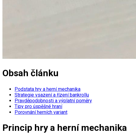
Obsah článku
Podstata hry a herní mechanika
Strategie vsazení a řízení bankrollu
Pravděpodobnosti a výplatní poměry
Tipy pro úspěšné hraní
Porovnání herních variant
Princip hry a herní mechanika