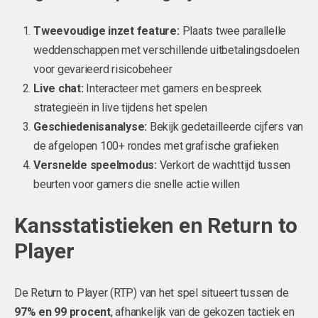
Tweevoudige inzet feature:
Plaats twee parallelle
weddenschappen met verschillende uitbetalingsdoelen
voor gevarieerd risicobeheer
Live chat:
Interacteer met gamers en bespreek
strategieën in live tijdens het spelen
Geschiedenisanalyse:
Bekijk gedetailleerde cijfers van
de afgelopen 100+ rondes met grafische grafieken
Versnelde speelmodus:
Verkort de wachttijd tussen
beurten voor gamers die snelle actie willen
Kansstatistieken en Return to
Player
De Return to Player (RTP) van het spel situeert tussen de
97% en 99 procent
, afhankelijk van de gekozen tactiek en