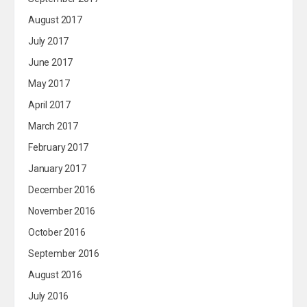
August 2017
July 2017
June 2017
May 2017
April 2017
March 2017
February 2017
January 2017
December 2016
November 2016
October 2016
September 2016
August 2016
July 2016