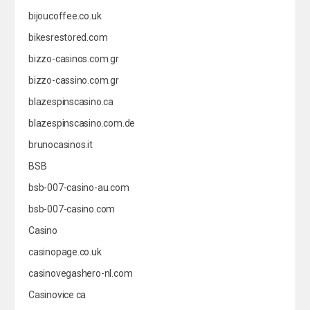
bijoucoffee.co.uk
bikesrestored.com
bizzo-casinos.com.gr
bizzo-cassino.com.gr
blazespinscasino.ca
blazespinscasino.com.de
brunocasinos.it
BSB
bsb-007-casino-au.com
bsb-007-casino.com
Casino
casinopage.co.uk
casinovegashero-nl.com
Casinovice ca