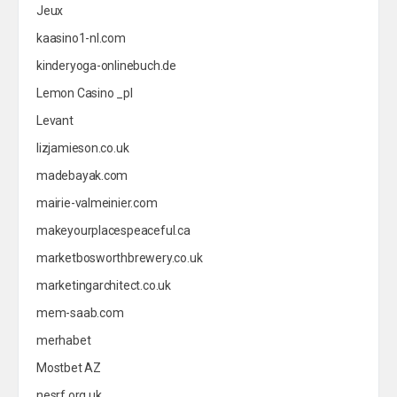
Jeux
kaasino1-nl.com
kinderyoga-onlinebuch.de
Lemon Casino _pl
Levant
lizjamieson.co.uk
madebayak.com
mairie-valmeinier.com
makeyourplacespeaceful.ca
marketbosworthbrewery.co.uk
marketingarchitect.co.uk
mem-saab.com
merhabet
Mostbet AZ
nesrf.org.uk