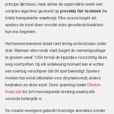
principe lijkt basic, maar achter de oppervlakte werkt een
complex algoritme gestoeld op
provably fair techniek
die
totale transparantie waarborgt. Elke sessie begint als
spelers de inzet doen voordat onze gevederde karakters
hun reis beginnen.
Het kernmechanisme draait rond timing en beslissen onder
druk. Wanneer elke ronde start, begint de vermenigvuldiger
te groeien vanaf 1.00x terwijl de kippetjes voorzichtig deze
weg voortzetten. Op elk willekeurig moment kan er echter
een voertuig verschijnen dat dit spel beëindigt. Spelers
moeten hun winst uitbetalen voor dit plaatsvindt, anders
kwijtraken ze deze inzet. Deze spanning maakt
Chicken
Road slot
tot zo’n meeslepende ervaring waarbij alle
seconde belangrijk is.
De visuele weergave gebruikt levendige animaties zonder