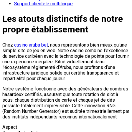
Support clientèle multilingue
Les atouts distinctifs de notre
propre établissement
Chez
casino aruba bet
, nous représentons bien mieux qu’une
simple site de jeu en web. Notre casino combine l’excellence
du service caribéen avec la technologie de pointe pour fournir
une expérience inégalée. Situé virtuellement dans
l’écosystème réglementé d’Aruba, nous profitons d’une
infrastructure juridique solide qui certifie transparence et
impartialité pour chaque joueur.
Notre système fonctionne avec des générateurs de nombres
hasardeux certifiés, assurant que toute rotation de slot à
sous, chaque distribution de carte et chaque jet de dés
persiste totalement imprévisible. Cette innovation RNG
(Random Number Generator) est auditée trimestriellement par
des instituts indépendants reconnus internationalement.
Aspect