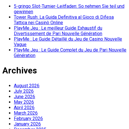
5-gringo Slot-Turnier-Leitfaden: So nehmen Sie teil und
gewinnen
Tower Rush: La Guida Definitiva al Gioco di Difesa
Tattica nei Casinò Online
PlayMe Jeu : Le meilleur Guide Exhaustif du
Divertissement de Pari Nouvelle Génération
PlayMe : Le Guide Détaillé du Jeu de Casino Nouvelle
Vague
PlayMe Jeu : Le Guide Complet du Jeu de Pari Nouvelle
Génération
Archives
August 2026
July 2026
June 2026
May 2026
April 2026
March 2026
February 2026
January 2026