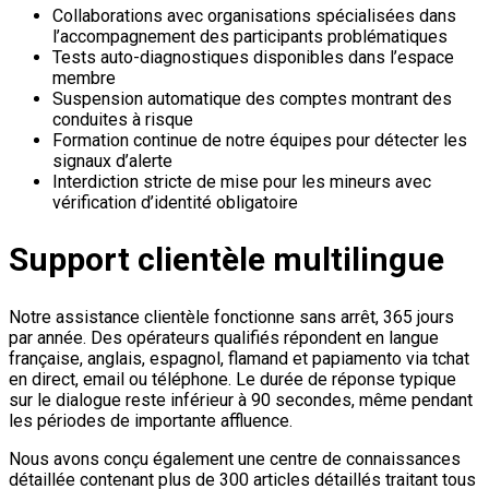
Collaborations avec organisations spécialisées dans
l’accompagnement des participants problématiques
Tests auto-diagnostiques disponibles dans l’espace
membre
Suspension automatique des comptes montrant des
conduites à risque
Formation continue de notre équipes pour détecter les
signaux d’alerte
Interdiction stricte de mise pour les mineurs avec
vérification d’identité obligatoire
Support clientèle multilingue
Notre assistance clientèle fonctionne sans arrêt, 365 jours
par année. Des opérateurs qualifiés répondent en langue
française, anglais, espagnol, flamand et papiamento via tchat
en direct, email ou téléphone. Le durée de réponse typique
sur le dialogue reste inférieur à 90 secondes, même pendant
les périodes de importante affluence.
Nous avons conçu également une centre de connaissances
détaillée contenant plus de 300 articles détaillés traitant tous