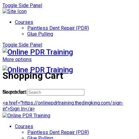
Toggle Side Panel
Courses
Paintless Dent Repair (PDR)
Glue Pulling
Toggle Side Panel
More options
Shopping Cart
No products in the cart.
Search for:
<a href="https://onlinepdrtraining.thedingking.com/sign-
in">Sign In</a>
Courses
Paintless Dent Repair (PDR)
Glue Pulling