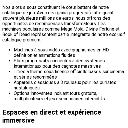
Nos slots à sous constituent le cœur battant de notre
catalogue de jeu. Avec des gains progressifs atteignant
souvent plusieurs millions de euros, nous offrons des
opportunités de récompenses transformateurs. Les
machines populaires comme Mega Mola, Divine Fortune et
Book of Dead représentent partie intégrante de notre exclusif
catalogue premium.
Machines à sous vidéo avec graphismes en HD
définition et animations fluides
Slots progressifs connectés à des systèmes
internationaux pour des cagnotes massives
Titres à thème sous licence officielle basés sur cinéma
et séries renommées
Appareils classiques à 3 rouleaux pour les puristes
nostalgiques
Options innovantes incluant tours gratuits,
multiplicateurs et jeux secondaires interactifs
Espaces en direct et expérience
immersive