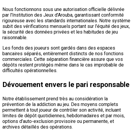
Nous fonctionnons sous une autorisation officielle délivrée
par l’Institution des Jeux d’Arouba, garantissant conformité
rigoureuse avec les standards internationales. Notre système
subit des vérifications mensuels portant sur l’équité des jeux,
la sécurité des données privées et les habitudes de jeu
raisonnable.
Les fonds des joueurs sont gardés dans des espaces
bancaires séparés, entièrement distincts de nos fonctions
commerciales. Cette séparation financière assure que vos
dépôts restent protégés même dans le cas improbable de
difficultés opérationnelles.
Dévouement envers le pari responsable
Notre établissement prend très au considération la
prévention de la addiction au jeu. Des moyens complets
permettent à tout joueur de contrôler son activité, incluant
limites de dépôt quotidiennes, hebdomadaires et par mois,
options d’auto-exclusion provisoire ou permanente, et
archives détaillés des opérations.