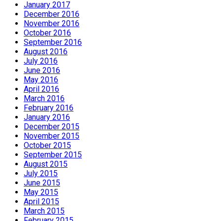
January 2017
December 2016
November 2016
October 2016
September 2016
August 2016
July 2016
June 2016
May 2016
April 2016
March 2016
February 2016
January 2016
December 2015
November 2015
October 2015
September 2015
August 2015
July 2015
June 2015
May 2015
April 2015
March 2015
February 2015