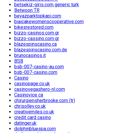
betsekiz-giris.com generic turk
Betwoon TR
beyazparktopkapi.com
biaicakewomenscooperative.com
bikesrestored.com
bizzo-casinos.com.gr
bizzo-cassino.com.gr
blazespinscasino.ca
blazespinscasino.com.de
brunocasinos.it
BSB
bsb-007-casino-au.com
bsb-007-casino.com
Casino
casinopage.co.uk
casinovegashero-nl.com
Casinovice ca
chirurgiensherbrooke.com (tr)
chrisolley.co.uk
creativemiles.co.uk
credit card casino
datinger.uk
dolphinbluespa.com