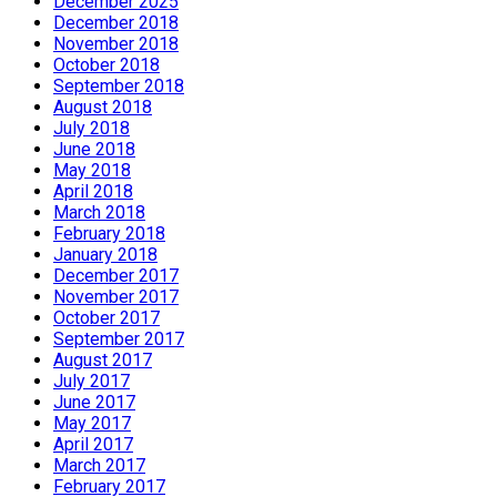
December 2025
December 2018
November 2018
October 2018
September 2018
August 2018
July 2018
June 2018
May 2018
April 2018
March 2018
February 2018
January 2018
December 2017
November 2017
October 2017
September 2017
August 2017
July 2017
June 2017
May 2017
April 2017
March 2017
February 2017