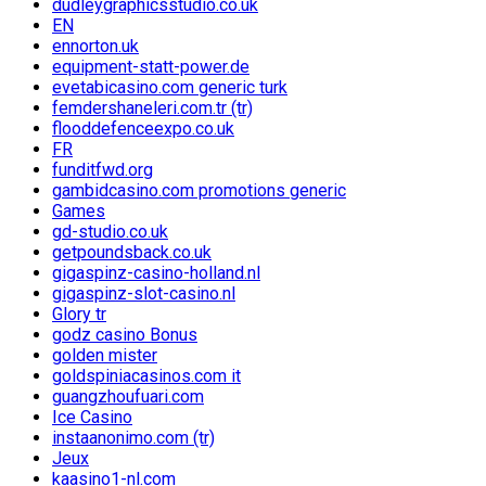
dudleygraphicsstudio.co.uk
EN
ennorton.uk
equipment-statt-power.de
evetabicasino.com generic turk
femdershaneleri.com.tr (tr)
flooddefenceexpo.co.uk
FR
funditfwd.org
gambidcasino.com promotions generic
Games
gd-studio.co.uk
getpoundsback.co.uk
gigaspinz-casino-holland.nl
gigaspinz-slot-casino.nl
Glory tr
godz casino Bonus
golden mister
goldspiniacasinos.com it
guangzhoufuari.com
Ice Casino
instaanonimo.com (tr)
Jeux
kaasino1-nl.com