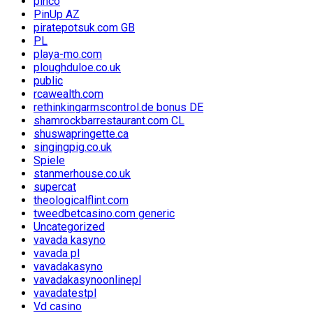
pinco
PinUp AZ
piratepotsuk.com GB
PL
playa-mo.com
ploughduloe.co.uk
public
rcawealth.com
rethinkingarmscontrol.de bonus DE
shamrockbarrestaurant.com CL
shuswapringette.ca
singingpig.co.uk
Spiele
stanmerhouse.co.uk
supercat
theologicalflint.com
tweedbetcasino.com generic
Uncategorized
vavada kasyno
vavada pl
vavadakasyno
vavadakasynoonlinepl
vavadatestpl
Vd casino