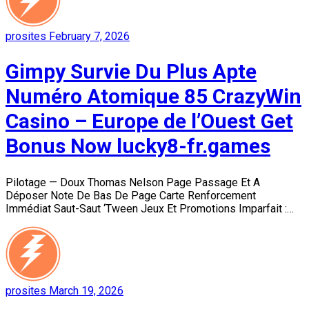
prosites
February 7, 2026
Gimpy Survie Du Plus Apte
Numéro Atomique 85 CrazyWin
Casino – Europe de l’Ouest Get
Bonus Now lucky8-fr.games
Pilotage — Doux Thomas Nelson Page Passage Et A
Déposer Note De Bas De Page Carte Renforcement
Immédiat Saut-Saut ‘Tween Jeux Et Promotions Imparfait :…
prosites
March 19, 2026