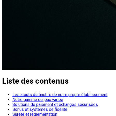
Liste des contenus
Les atouts distinctifs de notre propre établissement
Notre gamme de jeux variée
Solutions de paiement et échanges sécurisées
Bonus et systèmes de fidélité
Sûreté et réglementation