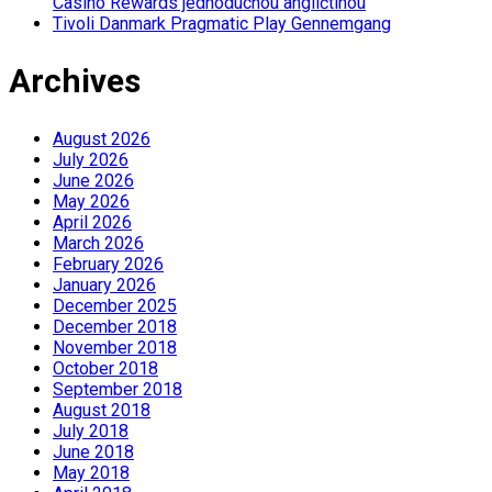
Casino Rewards jednoduchou angličtinou
Tivoli Danmark Pragmatic Play Gennemgang
Archives
August 2026
July 2026
June 2026
May 2026
April 2026
March 2026
February 2026
January 2026
December 2025
December 2018
November 2018
October 2018
September 2018
August 2018
July 2018
June 2018
May 2018