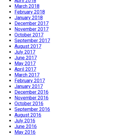
April 2018
March 2018
February 2018
January 2018
December 2017
November 2017
October 2017
September 2017
August 2017
July 2017
June 2017
May 2017
April 2017
March 2017
February 2017
January 2017
December 2016
November 2016
October 2016
September 2016
August 2016
July 2016
June 2016
May 2016