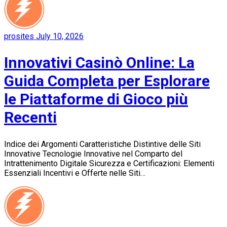
prosites
July 10, 2026
Innovativi Casinò Online: La
Guida Completa per Esplorare
le Piattaforme di Gioco più
Recenti
Indice dei Argomenti Caratteristiche Distintive delle Siti
Innovative Tecnologie Innovative nel Comparto del
Intrattenimento Digitale Sicurezza e Certificazioni: Elementi
Essenziali Incentivi e Offerte nelle Siti…