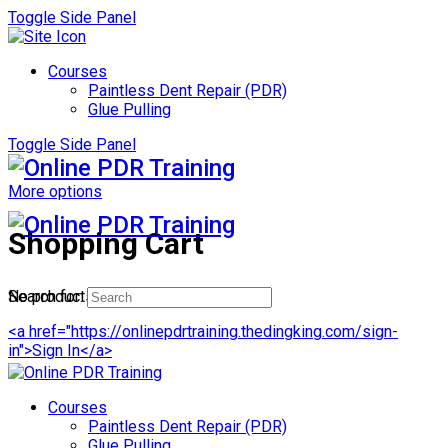
Toggle Side Panel
Courses
Paintless Dent Repair (PDR)
Glue Pulling
Toggle Side Panel
More options
Shopping Cart
No products in the cart.
Search for:
<a href="https://onlinepdrtraining.thedingking.com/sign-
in">Sign In</a>
Courses
Paintless Dent Repair (PDR)
Glue Pulling