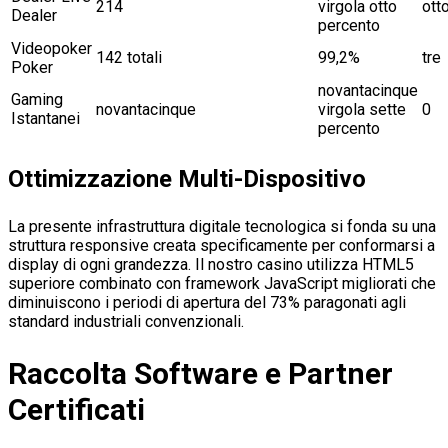
214
virgola otto
ott
Dealer
percento
Videopoker
142 totali
99,2%
tre
Poker
novantacinque
Gaming
novantacinque
virgola sette
0
Istantanei
percento
Ottimizzazione Multi-Dispositivo
La presente infrastruttura digitale tecnologica si fonda su una
struttura responsive creata specificamente per conformarsi a
display di ogni grandezza. Il nostro casino utilizza HTML5
superiore combinato con framework JavaScript migliorati che
diminuiscono i periodi di apertura del 73% paragonati agli
standard industriali convenzionali.
Raccolta Software e Partner
Certificati