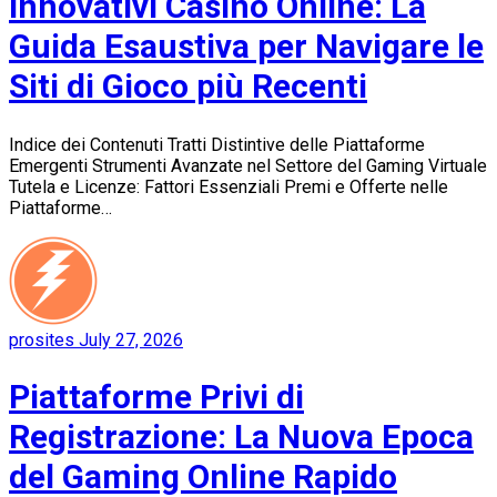
Innovativi Casinò Online: La
Guida Esaustiva per Navigare le
Siti di Gioco più Recenti
Indice dei Contenuti Tratti Distintive delle Piattaforme
Emergenti Strumenti Avanzate nel Settore del Gaming Virtuale
Tutela e Licenze: Fattori Essenziali Premi e Offerte nelle
Piattaforme…
prosites
July 27, 2026
Piattaforme Privi di
Registrazione: La Nuova Epoca
del Gaming Online Rapido