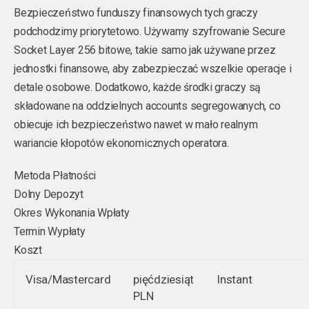
Bezpieczeństwo funduszy finansowych tych graczy
podchodzimy priorytetowo. Używamy szyfrowanie Secure
Socket Layer 256 bitowe, takie samo jak używane przez
jednostki finansowe, aby zabezpieczać wszelkie operacje i
detale osobowe. Dodatkowo, każde środki graczy są
składowane na oddzielnych accounts segregowanych, co
obiecuje ich bezpieczeństwo nawet w mało realnym
wariancie kłopotów ekonomicznych operatora.
Metoda Płatności
Dolny Depozyt
Okres Wykonania Wpłaty
Termin Wypłaty
Koszt
Visa/Mastercard
pięćdziesiąt
Instant
PLN