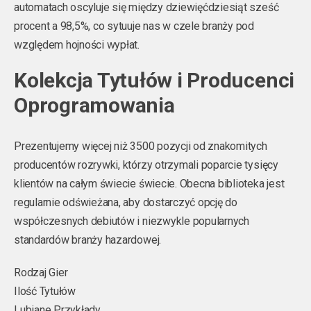
automatach oscyluje się między dziewięćdziesiąt sześć
procent a 98,5%, co sytuuje nas w czele branży pod
względem hojności wypłat.
Kolekcja Tytułów i Producenci
Oprogramowania
Prezentujemy więcej niż 3500 pozycji od znakomitych
producentów rozrywki, którzy otrzymali poparcie tysięcy
klientów na całym świecie świecie. Obecna biblioteka jest
regularnie odświeżana, aby dostarczyć opcję do
współczesnych debiutów i niezwykle popularnych
standardów branży hazardowej.
Rodzaj Gier
Ilość Tytułów
Lubiane Przykłady