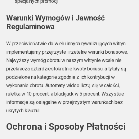
specjalnych promocji
Warunki Wymogów i Jawność
Regulaminowa
W przeciwieństwie do wielu innych rywalizujących witryn,
implementujemy przejrzyste i rzetelne warunki bonusowe.
Najwyższy wymóg obrotu w naszym witrynie wcale nie
przekracza czterdziestokrotnie kwoty bonusu, a tytuły są
podzielone na kategorie zgodnie z ich kontrybucji w
wykonanie obrotu. Automaty wideo liczą się w całości,
ruletka w 10 procent, a blackjack w 5 procent. Wszystkie
informacje są osiągalne w przejrzystym warunkach bez
ukrytych klauzul.
Ochrona i Sposoby Płatności