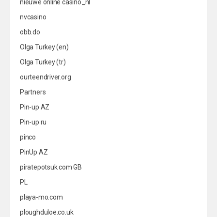
nieuwe online casino_nl
nvcasino
obb.do
Olga Turkey (en)
Olga Turkey (tr)
ourteendriver.org
Partners
Pin-up AZ
Pin-up ru
pinco
PinUp AZ
piratepotsuk.com GB
PL
playa-mo.com
ploughduloe.co.uk