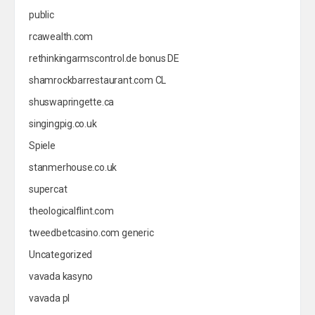
public
rcawealth.com
rethinkingarmscontrol.de bonus DE
shamrockbarrestaurant.com CL
shuswapringette.ca
singingpig.co.uk
Spiele
stanmerhouse.co.uk
supercat
theologicalflint.com
tweedbetcasino.com generic
Uncategorized
vavada kasyno
vavada pl