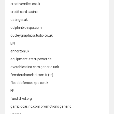
creativemiles.co.uk
credit card casino
datinger.uk
dolphinbluespa.com
dudleygraphicsstudio.co.uk
EN
ennorton.uk
equipment-statt-power.de
evetabicasino.com generic turk
femdershaneleri.com.tr (tr)
flooddefenceexpo.co.uk
FR
funditfwd.org
gambidcasino.com promotions generic