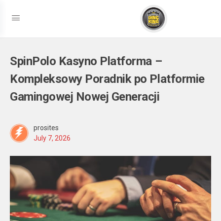
SpinPolo Kasyno Platforma –
Kompleksowy Poradnik po Platformie
Gamingowej Nowej Generacji
prosites
July 7, 2026