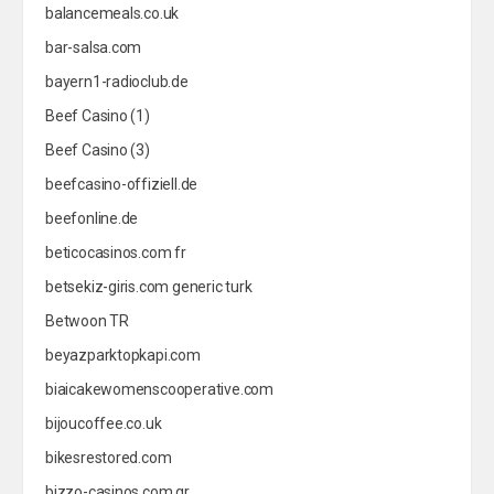
balancemeals.co.uk
bar-salsa.com
bayern1-radioclub.de
Beef Casino (1)
Beef Casino (3)
beefcasino-offiziell.de
beefonline.de
beticocasinos.com fr
betsekiz-giris.com generic turk
Betwoon TR
beyazparktopkapi.com
biaicakewomenscooperative.com
bijoucoffee.co.uk
bikesrestored.com
bizzo-casinos.com.gr