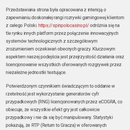
Przedstawiana strona była opracowana z intencją o
zapewnianiu doskonałej rangi rozrywki gamingowej klientom
z całego Polski.
https://spinpolocasino.pl/
odróżnia się na
tle rynku innych platform przez połączenie innowacyjnych
systemów technologicznych z szczegółowym
zrozumieniem oczekiwań obecnych graczy. Kluczowym
aspektem naszej podejścia jest przejrzystość działania oraz
licencjonowanie wszystkich oferowanych rozgrywek przez
niezależne jednostki testujące.
Potwierdzonym czynnikiem świadczącym to oddanie w
rzetelność jest wykorzystanie generatorów cyfr
przypadkowych (RNG) licencjonowanych przez eCOGRA, co
obiecuje, że wszystkie efekt gry jest całkowicie
przypadkowy i nie da się być manipulowany. Statystyki
pokazują, że RTP (Return to Gracza) w oferowanych