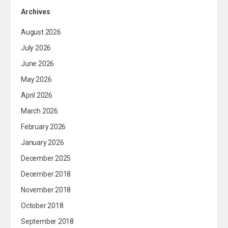
Archives
August 2026
July 2026
June 2026
May 2026
April 2026
March 2026
February 2026
January 2026
December 2025
December 2018
November 2018
October 2018
September 2018