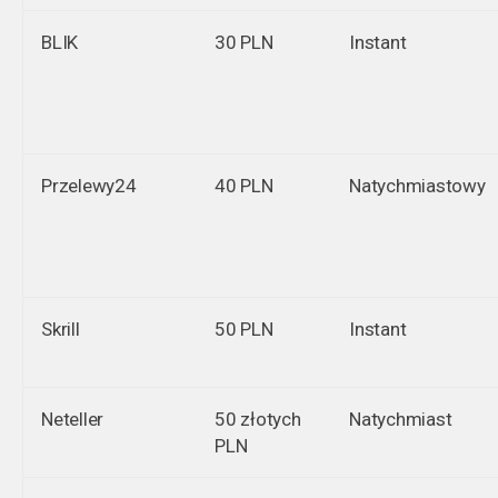
BLIK
30 PLN
Instant
Przelewy24
40 PLN
Natychmiastowy
Skrill
50 PLN
Instant
Neteller
50 złotych
Natychmiast
PLN