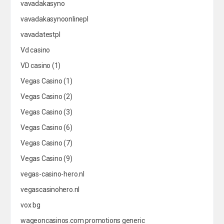
vavadakasyno
vavadakasynoonlinepl
vavadatestpl
Vd casino
VD casino (1)
Vegas Casino (1)
Vegas Casino (2)
Vegas Casino (3)
Vegas Casino (6)
Vegas Casino (7)
Vegas Casino (9)
vegas-casino-hero.nl
vegascasinohero.nl
vox bg
wageoncasinos.com promotions generic