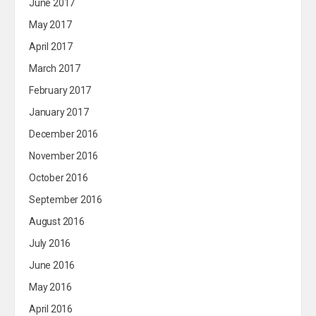
June 2017
May 2017
April 2017
March 2017
February 2017
January 2017
December 2016
November 2016
October 2016
September 2016
August 2016
July 2016
June 2016
May 2016
April 2016