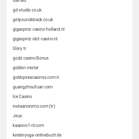
Games
gd-studio.co.uk
getpoundsback.co.uk
gigaspinz-casino-holland.nl
gigaspinz-slot-casino.nl
Glory tr
godz casino Bonus
golden mister
goldspiniacasinos.com it
guangzhoufuari.com
Ice Casino
instaanonimo.com (tr)
Jeux
kaasino1-nl.com
kinderyoga-onlinebuch.de