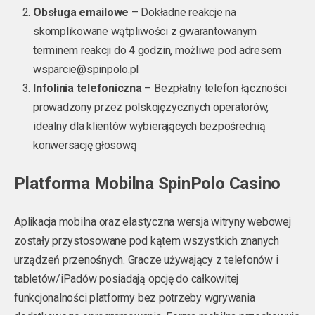
Obsługa emailowe
– Dokładne reakcje na
skomplikowane wątpliwości z gwarantowanym
terminem reakcji do 4 godzin, możliwe pod adresem
wsparcie@spinpolo.pl
Infolinia telefoniczna
– Bezpłatny telefon łączności
prowadzony przez polskojęzycznych operatorów,
idealny dla klientów wybierających bezpośrednią
konwersację głosową
Platforma Mobilna SpinPolo Casino
Aplikacja mobilna oraz elastyczna wersja witryny webowej
zostały przystosowane pod kątem wszystkich znanych
urządzeń przenośnych. Gracze używający z telefonów i
tabletów/iPadów posiadają opcję do całkowitej
funkcjonalności platformy bez potrzeby wgrywania