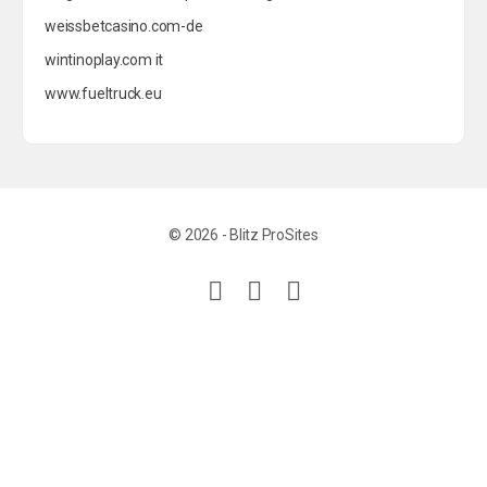
weissbetcasino.com-de
wintinoplay.com it
www.fueltruck.eu
© 2026 - Blitz ProSites