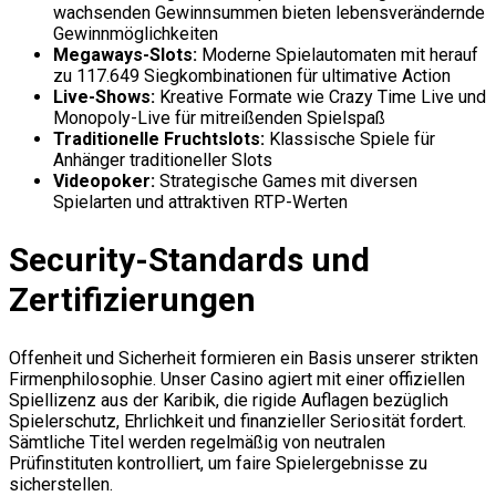
wachsenden Gewinnsummen bieten lebensverändernde
Gewinnmöglichkeiten
Megaways-Slots:
Moderne Spielautomaten mit herauf
zu 117.649 Siegkombinationen für ultimative Action
Live-Shows:
Kreative Formate wie Crazy Time Live und
Monopoly-Live für mitreißenden Spielspaß
Traditionelle Fruchtslots:
Klassische Spiele für
Anhänger traditioneller Slots
Videopoker:
Strategische Games mit diversen
Spielarten und attraktiven RTP-Werten
Security-Standards und
Zertifizierungen
Offenheit und Sicherheit formieren ein Basis unserer strikten
Firmenphilosophie. Unser Casino agiert mit einer offiziellen
Spiellizenz aus der Karibik, die rigide Auflagen bezüglich
Spielerschutz, Ehrlichkeit und finanzieller Seriosität fordert.
Sämtliche Titel werden regelmäßig von neutralen
Prüfinstituten kontrolliert, um faire Spielergebnisse zu
sicherstellen.