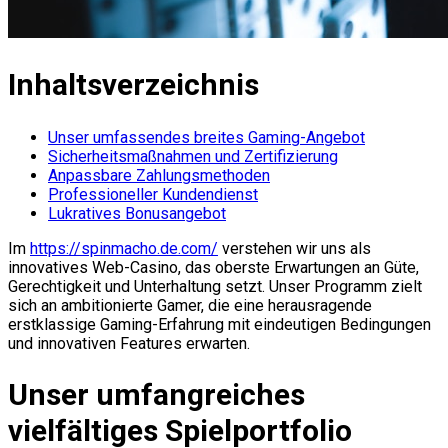
Inhaltsverzeichnis
Unser umfassendes breites Gaming-Angebot
Sicherheitsmaßnahmen und Zertifizierung
Anpassbare Zahlungsmethoden
Professioneller Kundendienst
Lukratives Bonusangebot
Im
https://spinmacho.de.com/
verstehen wir uns als
innovatives Web-Casino, das oberste Erwartungen an Güte,
Gerechtigkeit und Unterhaltung setzt. Unser Programm zielt
sich an ambitionierte Gamer, die eine herausragende
erstklassige Gaming-Erfahrung mit eindeutigen Bedingungen
und innovativen Features erwarten.
Unser umfangreiches
vielfältiges Spielportfolio