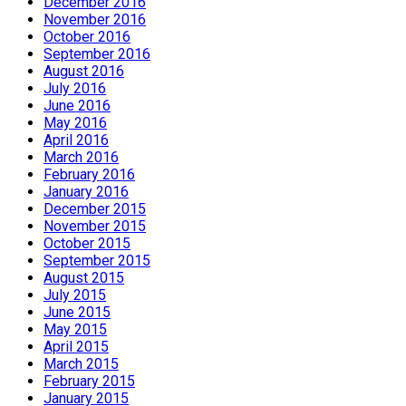
December 2016
November 2016
October 2016
September 2016
August 2016
July 2016
June 2016
May 2016
April 2016
March 2016
February 2016
January 2016
December 2015
November 2015
October 2015
September 2015
August 2015
July 2015
June 2015
May 2015
April 2015
March 2015
February 2015
January 2015