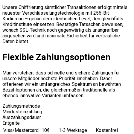
Unsere Chiffrierung sämtlicher Transaktionen erfolgt mittels
neuester Verschlüsselungstechnologie mit 256-Bit-
Kodierung – genau dem identischen Level, den gleichfalls
Kreditinstitute einsetzen. Bestätigte Tatsachen beweisen,
wonach SSL-Technik noch gegenwärtig als unangreifbar
angesehen wird und maximale Sicherheit für vertrauliche
Daten bietet.
Flexible Zahlungsoptionen
Man verstehen, dass schnelle und sichere Zahlungen für
unsere Mitglieder höchste Priorität innehaben. Daher
offerieren wir ein umfangreiches Spektrum an bewährten
Bezahloptionen an, die gleichermaßen traditionelle als
ebenso innovative Varianten umfassen.
Zahlungsmethode
Mindesteinzahlung
Auszahlungsdauer
Entgelte
Visa/Mastercard
10€
1-3 Werktage
Kostenfrei