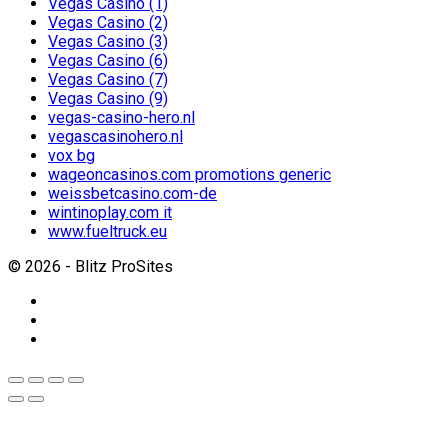
Vegas Casino (1)
Vegas Casino (2)
Vegas Casino (3)
Vegas Casino (6)
Vegas Casino (7)
Vegas Casino (9)
vegas-casino-hero.nl
vegascasinohero.nl
vox bg
wageoncasinos.com promotions generic
weissbetcasino.com-de
wintinoplay.com it
www.fueltruck.eu
© 2026 - Blitz ProSites