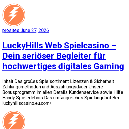
prosites
June 27, 2026
LuckyHills Web Spielcasino –
Dein seriöser Begleiter für
hochwertiges digitales Gaming
Inhalt Das großes Spielsortiment Lizenzen & Sicherheit
Zahlungsmethoden und Auszahlungsdauer Unsere
Bonusprogramm im allen Details Kundenservice sowie Hilfe
Handy Spielerlebnis Das umfangreiches Spielangebot Bei
luckyhillscasino.eu.com/…