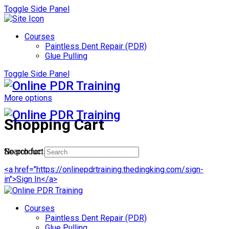
Toggle Side Panel
Courses
Paintless Dent Repair (PDR)
Glue Pulling
Toggle Side Panel
More options
Shopping Cart
No products in the cart.
Search for:
<a href="https://onlinepdrtraining.thedingking.com/sign-
in">Sign In</a>
Courses
Paintless Dent Repair (PDR)
Glue Pulling