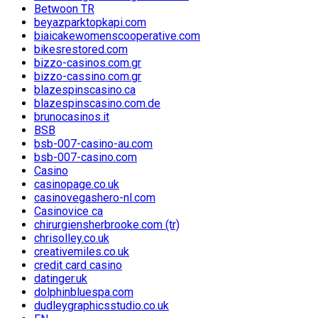
Betwoon TR
beyazparktopkapi.com
biaicakewomenscooperative.com
bikesrestored.com
bizzo-casinos.com.gr
bizzo-cassino.com.gr
blazespinscasino.ca
blazespinscasino.com.de
brunocasinos.it
BSB
bsb-007-casino-au.com
bsb-007-casino.com
Casino
casinopage.co.uk
casinovegashero-nl.com
Casinovice ca
chirurgiensherbrooke.com (tr)
chrisolley.co.uk
creativemiles.co.uk
credit card casino
datinger.uk
dolphinbluespa.com
dudleygraphicsstudio.co.uk