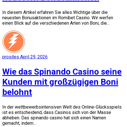
In diesem Artikel erfahren Sie alles Wichtige über die
neuesten Bonusaktionen im Romibet Casino. Wir werfen
einen Blick auf die verschiedenen Arten von Boni, die…
prosites
April 29, 2026
Wie das Spinando Casino seine
Kunden mit großzügigen Boni
belohnt
In der wettbewerbsintensiven Welt des Online-Glücksspiels
ist es entscheidend, dass Casinos sich von der Masse
abheben. Das spinando casino hat sich einen Namen
gemacht, indem…