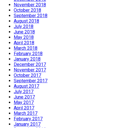
November 2018
October 2018
September 2018
August 2018
July 2018
June 2018
May 2018
April 2018
March 2018
February 2018
January 2018
December 2017
November 2017
October 2017
September 2017
August 2017
July 2017
June 2017
May 2017
April 2017
March 2017
February 2017
January 2017