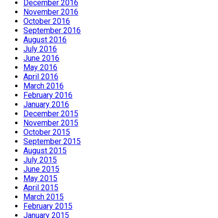
December 2016
November 2016
October 2016
September 2016
August 2016
July 2016
June 2016
May 2016
April 2016
March 2016
February 2016
January 2016
December 2015
November 2015
October 2015
September 2015
August 2015
July 2015
June 2015
May 2015
April 2015
March 2015
February 2015
January 2015