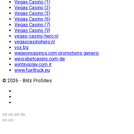
Vegas Casino (1)
Vegas Casino (2)
Vegas Casino (3)
Vegas Casino (6)
Vegas Casino (7)
Vegas Casino (9)
vegas-casino-hero.nl
vegascasinohero.nl
vox bg
wageoncasinos.com promotions generic
weissbetcasino.com-de
wintinoplay.com it
www.fueltruck.eu
© 2026 - Blitz ProSites