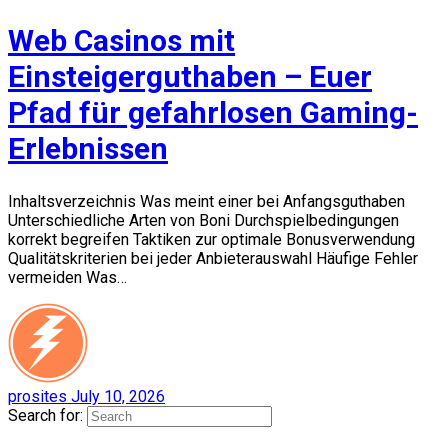
Web Casinos mit
Einsteigerguthaben – Euer
Pfad für gefahrlosen Gaming-
Erlebnissen
Inhaltsverzeichnis Was meint einer bei Anfangsguthaben
Unterschiedliche Arten von Boni Durchspielbedingungen
korrekt begreifen Taktiken zur optimale Bonusverwendung
Qualitätskriterien bei jeder Anbieterauswahl Häufige Fehler
vermeiden Was…
prosites
July 10, 2026
Search for: