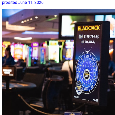
prosites
June 11, 2026