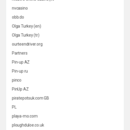
nvcasino
obb.do
Olga Turkey (en)
Olga Turkey (tr)
ourteendriver.org
Partners
Pin-up AZ
Pin-up ru
pinco
PinUp AZ
piratepotsuk.com GB
PL
playa-mo.com
ploughduloe.co.uk