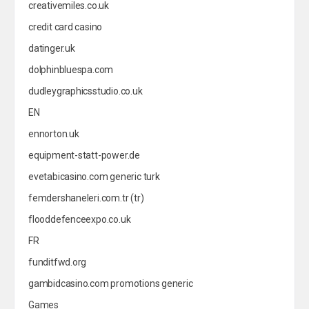
creativemiles.co.uk
credit card casino
datinger.uk
dolphinbluespa.com
dudleygraphicsstudio.co.uk
EN
ennorton.uk
equipment-statt-power.de
evetabicasino.com generic turk
femdershaneleri.com.tr (tr)
flooddefenceexpo.co.uk
FR
funditfwd.org
gambidcasino.com promotions generic
Games