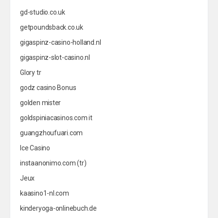
gd-studio.co.uk
getpoundsback.co.uk
gigaspinz-casino-holland.nl
gigaspinz-slot-casino.nl
Glory tr
godz casino Bonus
golden mister
goldspiniacasinos.com it
guangzhoufuari.com
Ice Casino
instaanonimo.com (tr)
Jeux
kaasino1-nl.com
kinderyoga-onlinebuch.de