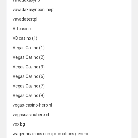
vavadakasyno
vavadakasynoonlinepl
vavadatestpl
Vd casino
VD casino (1)
Vegas Casino (1)
Vegas Casino (2)
Vegas Casino (3)
Vegas Casino (6)
Vegas Casino (7)
Vegas Casino (9)
vegas-casino-hero.nl
vegascasinohero.nl
vox bg
wageoncasinos.com promotions generic