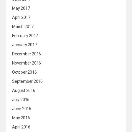
May 2017
April 2017
March 2017
February 2017
January 2017
December 2016
November 2016
October 2016
September 2016
August 2016
July 2016
June 2016
May 2016
April 2016