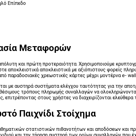
ηλό Επίπεδο
τασία Μεταφορών
πόλυτη και πρώτη προτεραιότητα. Χρησιμοποιούμε κρυπτογρ
ε αποκλειστικά αποκλειστικά με αξιόπιστους φορείς πληρω
πό παραδοσιακές χρεωστικές κάρτες μέχρι μοντέρνα e- walle
ται με αυστηρά συστήματα ελέγχου ταυτότητας για την απο
ιαθέσιμους τρόπους πληρωμής συναλλαγών να ολοκληρώνονται
ς, επιτρέποντας στους χρήστες να διαχειρίζονται ελεύθερα 
ωστό Παιχνίδι Στοίχημα
μαθηματικών στατιστικών πιθανοτήτων και αποδόσεων και πρ
χνιδιού και την τήρηση αυστηρή των ορίων συναλλαγών που έ