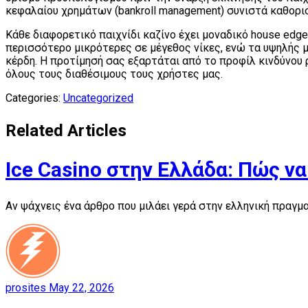
κεφαλαίου χρημάτων (bankroll management) συνιστά καθορ
Κάθε διαφορετικό παιχνίδι καζίνο έχει μοναδικό house ed
περισσότερο μικρότερες σε μέγεθος νίκες, ενώ τα υψηλής
κέρδη. Η προτίμησή σας εξαρτάται από το προφίλ κινδύνου ρ
όλους τους διαθέσιμους τους χρήστες μας.
Categories:
Uncategorized
Related Articles
Ice Casino στην Ελλάδα: Πώς ν
Αν ψάχνεις ένα άρθρο που μιλάει γερά στην ελληνική πραγμ
prosites
May 22, 2026