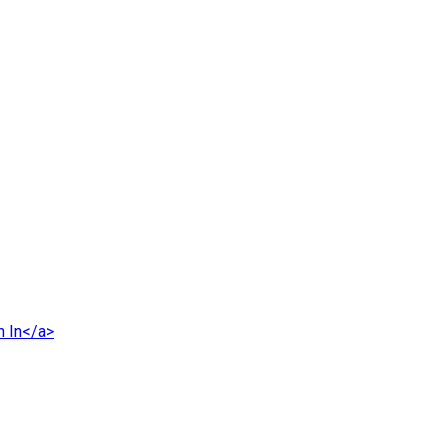
n In</a>