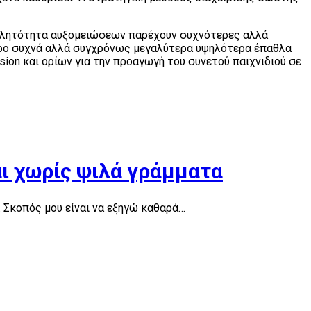
ταβλητότητα αυξομειώσεων παρέχουν συχνότερες αλλά
τερο συχνά αλλά συγχρόνως μεγαλύτερα υψηλότερα έπαθλα
sion και ορίων για την προαγωγή του συνετού παιχνιδιού σε
αι χωρίς ψιλά γράμματα
. Σκοπός μου είναι να εξηγώ καθαρά…