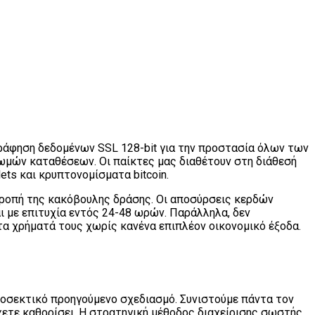
άφηση δεδομένων SSL 128-bit για την προστασία όλων των
μών καταθέσεων. Οι παίκτες μας διαθέτουν στη διάθεσή
ts και κρυπτονομίσματα bitcoin.
τροπή της κακόβουλης δράσης. Οι αποσύρσεις κερδών
 με επιτυχία εντός 24-48 ωρών. Παράλληλα, δεν
τα χρήματά τους χωρίς κανένα επιπλέον οικονομικό έξοδα.
οσεκτικό προηγούμενο σχεδιασμό. Συνιστούμε πάντα τον
χετε καθορίσει. Η στρατηγική μέθοδος διαχείρισης σωστής