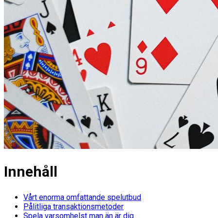
Innehåll
Vårt enorma omfattande spelutbud
Pålitliga transaktionsmetoder
Spela varsomhelst man än är dig