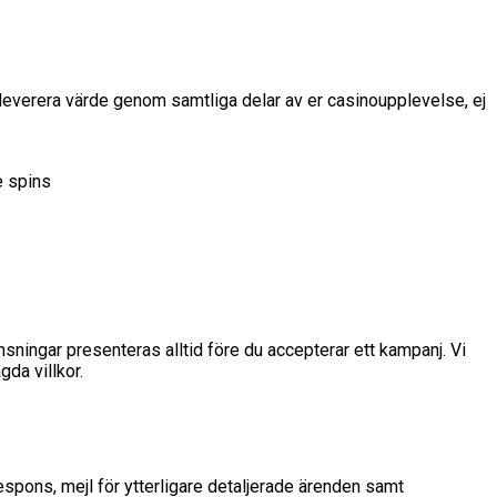
 leverera värde genom samtliga delar av er casinoupplevelse, ej
e spins
ningar presenteras alltid före du accepterar ett kampanj. Vi
da villkor.
espons, mejl för ytterligare detaljerade ärenden samt