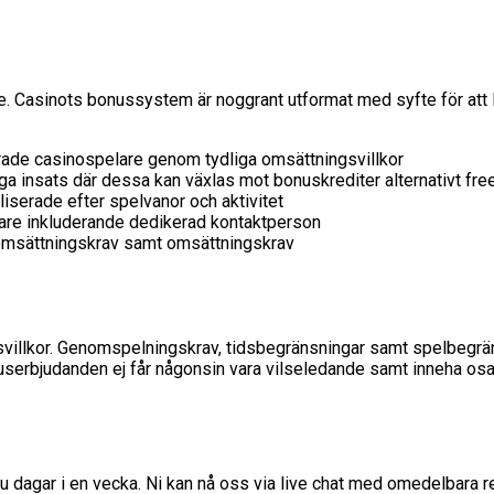
are. Casinots bonussystem är noggrant utformat med syfte för att
erade casinospelare genom tydliga omsättningsvillkor
 insats där dessa kan växlas mot bonuskrediter alternativt fre
erade efter spelvanor och aktivitet
lare inkluderande dedikerad kontaktperson
omsättningskrav samt omsättningskrav
svillkor. Genomspelningskrav, tidsbegränsningar samt spelbegräns
serbjudanden ej får någonsin vara vilseledande samt inneha osag
ju dagar i en vecka. Ni kan nå oss via live chat med omedelbara r