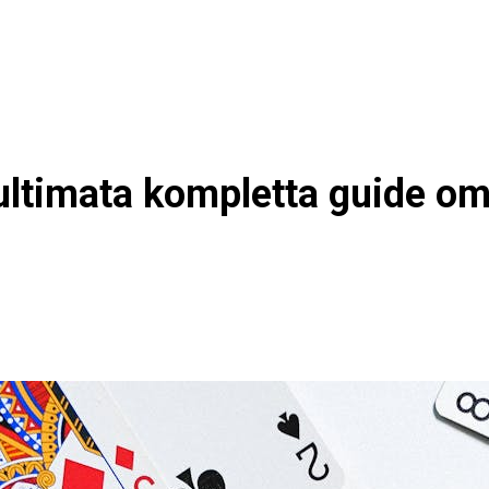
 ultimata kompletta guide o