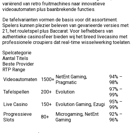
variërend van retro fruitmachines naar innovatieve
videoautomaten plus baanbrekende functies.
De tafelvarianten vormen de basis voor dit assortiment.
Spelers kunnen plezier beleven van gevarieerde versies met
21, het rouletspel plus Baccarat. Voor liefhebbers van
authentieke casinosfeer bieden wij het breed livecasino met
professionele croupiers dat real-time wisselwerking toelaten.
Spelcategorie
Aantal Titels
Beste Provider
RTP Range
NetEnt Gaming,
94% –
Videoautomaten
1500+
Pragmatic
98%
97% –
Tafelspellen
200+
Evolution
99%
95% –
Live Casino
150+
Evolution Gaming, Ezugi
99%
Progressieve
Microgaming, NetEnt
92% –
80+
Slots
Gaming
96%