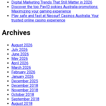
Digital Marketing Trends That Still Matter in 2026
Discover the top PayID pokies Australia promotions:
Maximizing your gaming experience
Play safe and fast at Neosurf Casinos Australia: Your
trusted online casino experience
Archives
August 2026
July 2026
June 2026
May 2026
April 2026
March 2026
February 2026
January 2026
December 2025
December 2018
November 2018
October 2018
September 2018
August 2018