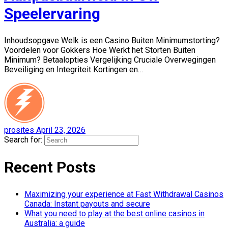
Speelervaring
Inhoudsopgave Welk is een Casino Buiten Minimumstorting?
Voordelen voor Gokkers Hoe Werkt het Storten Buiten
Minimum? Betaalopties Vergelijking Cruciale Overwegingen
Beveiliging en Integriteit Kortingen en…
prosites
April 23, 2026
Search for:
Recent Posts
Maximizing your experience at Fast Withdrawal Casinos
Canada: Instant payouts and secure
What you need to play at the best online casinos in
Australia: a guide