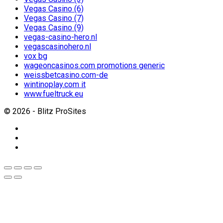
Vegas Casino (6)
Vegas Casino (7)
Vegas Casino (9)
vegas-casino-hero.nl
vegascasinohero.nl
vox bg
wageoncasinos.com promotions generic
weissbetcasino.com-de
wintinoplay.com it
www.fueltruck.eu
© 2026 - Blitz ProSites