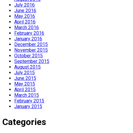
July 2016
June 2016
May 2016
April 2016
March 2016
February 2016
January 2016
December 2015
November 2015
October 2015
September 2015
August 2015
July 2015
June 2015
May 2015
April 2015
March 2015
February 2015
January 2015
Categories