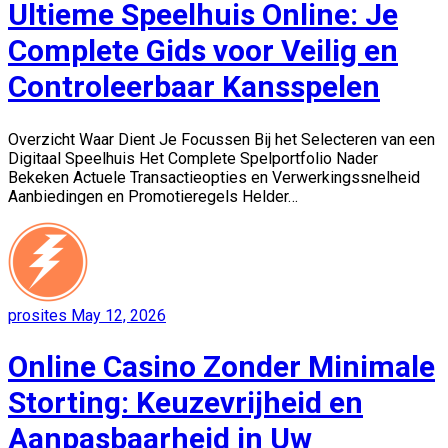
Ultieme Speelhuis Online: Je
Complete Gids voor Veilig en
Controleerbaar Kansspelen
Overzicht Waar Dient Je Focussen Bij het Selecteren van een
Digitaal Speelhuis Het Complete Spelportfolio Nader
Bekeken Actuele Transactieopties en Verwerkingssnelheid
Aanbiedingen en Promotieregels Helder…
prosites
May 12, 2026
Online Casino Zonder Minimale
Storting: Keuzevrijheid en
Aanpasbaarheid in Uw