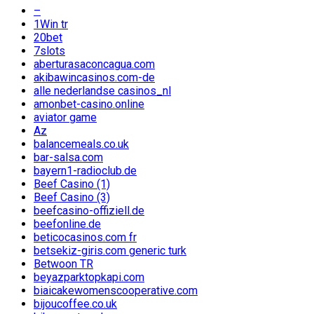
–
1Win tr
20bet
7slots
aberturasaconcagua.com
akibawincasinos.com-de
alle nederlandse casinos_nl
amonbet-casino.online
aviator game
Az
balancemeals.co.uk
bar-salsa.com
bayern1-radioclub.de
Beef Casino (1)
Beef Casino (3)
beefcasino-offiziell.de
beefonline.de
beticocasinos.com fr
betsekiz-giris.com generic turk
Betwoon TR
beyazparktopkapi.com
biaicakewomenscooperative.com
bijoucoffee.co.uk