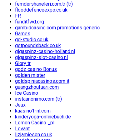
femdershaneleri.com.tr (tr)
flooddefenceexpo.co.uk
FR
funditfwd.org
gambidcasino.com promotions generic
Games
gd-studio.co.uk
getpoundsback.co.uk
gigaspinz-casino-holland.nl
gigaspinz-slot-casino.nl
Glory tr
godz casino Bonus
golden mister
goldspiniacasinos.com it
guangzhoufuari.com
Ice Casino
instaanonimo.com (tr)
Jeux
kaasino1-nl.com
kinderyoga-onlinebuch.de
Lemon Casino _pl
Levant
lizjamieson.co.uk