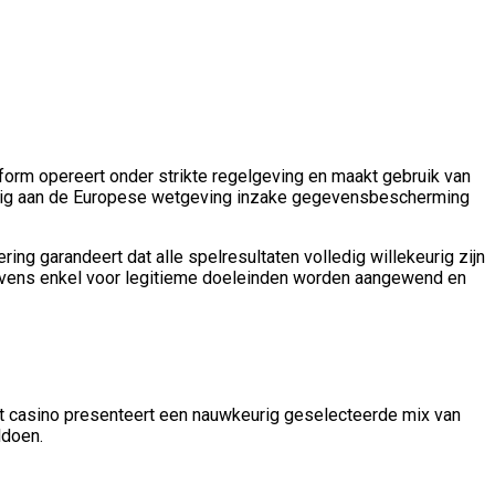
tform opereert onder strikte regelgeving en maakt gebruik van
ledig aan de Europese wetgeving inzake gegevensbescherming
ng garandeert dat alle spelresultaten volledig willekeurig zijn
gevens enkel voor legitieme doeleinden worden aangewend en
t casino presenteert een nauwkeurig geselecteerde mix van
ldoen.