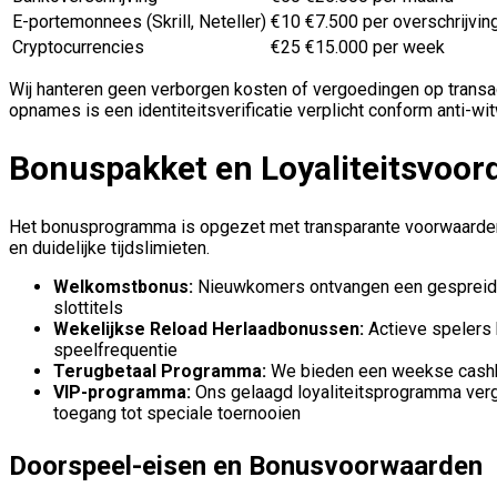
E-portemonnees (Skrill, Neteller)
€10
€7.500 per overschrijvin
Cryptocurrencies
€25
€15.000 per week
Wij hanteren geen verborgen kosten of vergoedingen op transact
opnames is een identiteitsverificatie verplicht conform anti-w
Bonuspakket en Loyaliteitsvoor
Het bonusprogramma is opgezet met transparante voorwaarden di
en duidelijke tijdslimieten.
Welkomstbonus:
Nieuwkomers ontvangen een gespreid b
slottitels
Wekelijkse Reload Herlaadbonussen:
Actieve spelers 
speelfrequentie
Terugbetaal Programma:
We bieden een weekse cashbac
VIP-programma:
Ons gelaagd loyaliteitsprogramma ver
toegang tot speciale toernooien
Doorspeel-eisen en Bonusvoorwaarden