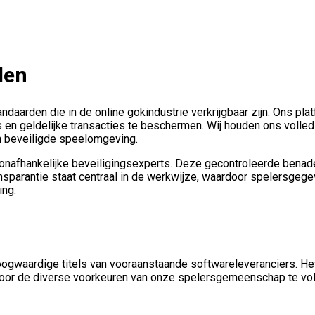
len
daarden die in de online gokindustrie verkrijgbaar zijn. Ons pla
s en geldelijke transacties te beschermen. Wij houden ons vol
en beveiligde speelomgeving.
onafhankelijke beveiligingsexperts. Deze gecontroleerde benaderi
nsparantie staat centraal in de werkwijze, waardoor spelersge
ing.
ogwaardige titels van vooraanstaande softwareleveranciers. He
voor de diverse voorkeuren van onze spelersgemeenschap te vo