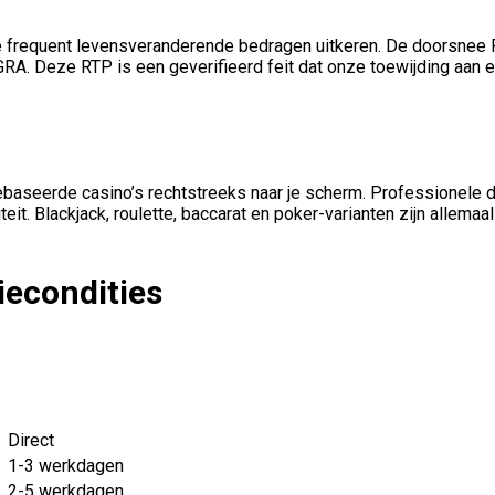
e frequent levensveranderende bedragen uitkeren. De doorsnee R
RA. Deze RTP is een geverifieerd feit dat onze toewijding aan e
baseerde casino’s rechtstreeks naar je scherm. Professionele dea
teit. Blackjack, roulette, baccarat en poker-varianten zijn allem
iecondities
Direct
1-3 werkdagen
2-5 werkdagen