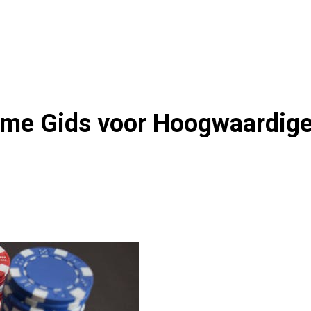
eme Gids voor Hoogwaardige