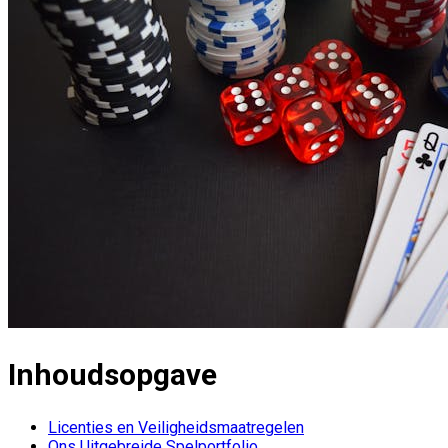
Inhoudsopgave
Licenties en Veiligheidsmaatregelen
Ons Uitgebreide Spelportfolio