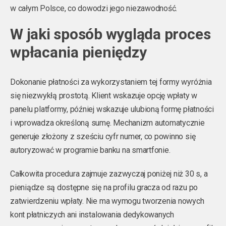
w całym Polsce, co dowodzi jego niezawodność.
W jaki sposób wygląda proces
wpłacania pieniędzy
Dokonanie płatności za wykorzystaniem tej formy wyróżnia
się niezwykłą prostotą. Klient wskazuje opcję wpłaty w
panelu platformy, później wskazuje ulubioną formę płatności
i wprowadza określoną sumę. Mechanizm automatycznie
generuje złożony z sześciu cyfr numer, co powinno się
autoryzować w programie banku na smartfonie.
Całkowita procedura zajmuje zazwyczaj poniżej niż 30 s, a
pieniądze są dostępne się na profilu gracza od razu po
zatwierdzeniu wpłaty. Nie ma wymogu tworzenia nowych
kont płatniczych ani instalowania dedykowanych