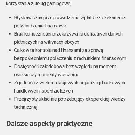
korzystania z usług gamingowej.
Błyskawiczna przeprowadzenie wpłat bez czekania na
potwierdzenie finansowe
Brak konieczności przekazywania delikatnych danych
płatniczych na witrynach obcych
Całkowita kontrola nad finansami za sprawą
bezpośredniemu połączeniu z rachunkiem finansowym
Dostępność całodobowa bez względu na moment
okresu czy momenty wieczorne
Zgodność z wieloma krajowych organizacji bankowych
handlowych i spółdzielczych
Przejrzysty układ nie potrzebujący eksperckiej wiedzy
technicznej
Dalsze aspekty praktyczne