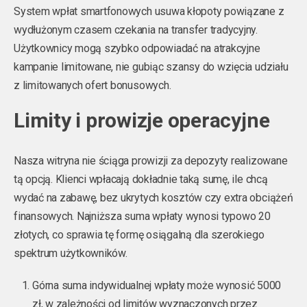
System wpłat smartfonowych usuwa kłopoty powiązane z
wydłużonym czasem czekania na transfer tradycyjny.
Użytkownicy mogą szybko odpowiadać na atrakcyjne
kampanie limitowane, nie gubiąc szansy do wzięcia udziału
z limitowanych ofert bonusowych.
Limity i prowizje operacyjne
Nasza witryna nie ściąga prowizji za depozyty realizowane
tą opcją. Klienci wpłacają dokładnie taką sumę, ile chcą
wydać na zabawę, bez ukrytych kosztów czy extra obciążeń
finansowych. Najniższa suma wpłaty wynosi typowo 20
złotych, co sprawia tę formę osiągalną dla szerokiego
spektrum użytkowników.
Górna suma indywidualnej wpłaty może wynosić 5000
zł, w zależności od limitów wyznaczonych przez