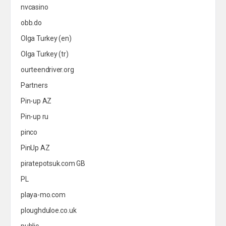
nvcasino
obb.do
Olga Turkey (en)
Olga Turkey (tr)
ourteendriver.org
Partners
Pin-up AZ
Pin-up ru
pinco
PinUp AZ
piratepotsuk.com GB
PL
playa-mo.com
ploughduloe.co.uk