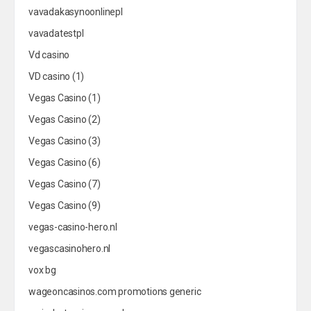
vavadakasynoonlinepl
vavadatestpl
Vd casino
VD casino (1)
Vegas Casino (1)
Vegas Casino (2)
Vegas Casino (3)
Vegas Casino (6)
Vegas Casino (7)
Vegas Casino (9)
vegas-casino-hero.nl
vegascasinohero.nl
vox bg
wageoncasinos.com promotions generic