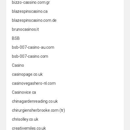
bizzo-cassino.com.gr
blazespinscasino.ca
blazespinscasino.com.de
brunocasinos.it
BSB
bsb-007-casino-au.com
bsb-007-casino.com
Casino
casinopage.co.uk
casinovegashero-nl.com
Casinovice ca
chinagardenreading.co.uk
chirurgiensherbrooke.com (tr)
chrisolley.co.uk
creativemiles.co.uk