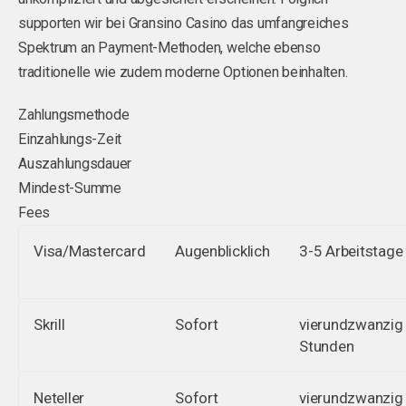
supporten wir bei Gransino Casino das umfangreiches
Spektrum an Payment-Methoden, welche ebenso
traditionelle wie zudem moderne Optionen beinhalten.
Zahlungsmethode
Einzahlungs-Zeit
Auszahlungsdauer
Mindest-Summe
Fees
Visa/Mastercard
Augenblicklich
3-5 Arbeitstage
Skrill
Sofort
vierundzwanzig
Stunden
Neteller
Sofort
vierundzwanzig