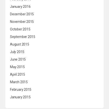
January 2016
December 2015
November 2015
October 2015
September 2015
August 2015
July 2015
June 2015
May 2015
April 2015
March 2015
February 2015
January 2015