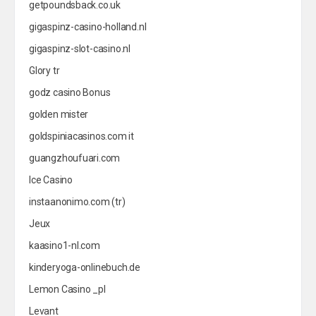
getpoundsback.co.uk
gigaspinz-casino-holland.nl
gigaspinz-slot-casino.nl
Glory tr
godz casino Bonus
golden mister
goldspiniacasinos.com it
guangzhoufuari.com
Ice Casino
instaanonimo.com (tr)
Jeux
kaasino1-nl.com
kinderyoga-onlinebuch.de
Lemon Casino _pl
Levant