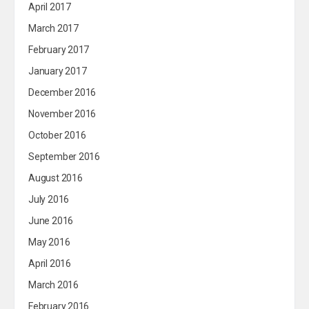
April 2017
March 2017
February 2017
January 2017
December 2016
November 2016
October 2016
September 2016
August 2016
July 2016
June 2016
May 2016
April 2016
March 2016
February 2016