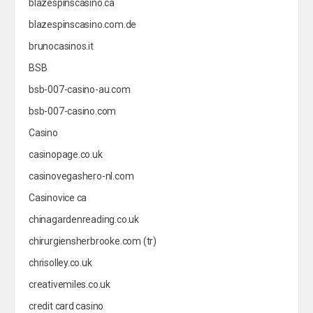
blazespinscasino.ca
blazespinscasino.com.de
brunocasinos.it
BSB
bsb-007-casino-au.com
bsb-007-casino.com
Casino
casinopage.co.uk
casinovegashero-nl.com
Casinovice ca
chinagardenreading.co.uk
chirurgiensherbrooke.com (tr)
chrisolley.co.uk
creativemiles.co.uk
credit card casino