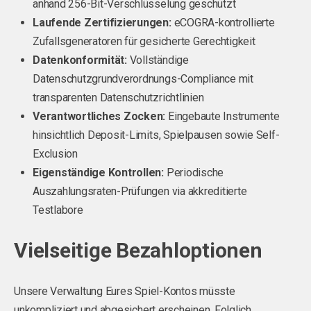
anhand 256-Bit-Verschlüsselung geschützt
Laufende Zertifizierungen:
eCOGRA-kontrollierte
Zufallsgeneratoren für gesicherte Gerechtigkeit
Datenkonformität:
Vollständige
Datenschutzgrundverordnungs-Compliance mit
transparenten Datenschutzrichtlinien
Verantwortliches Zocken:
Eingebaute Instrumente
hinsichtlich Deposit-Limits, Spielpausen sowie Self-
Exclusion
Eigenständige Kontrollen:
Periodische
Auszahlungsraten-Prüfungen via akkreditierte
Testlabore
Vielseitige Bezahloptionen
Unsere Verwaltung Eures Spiel-Kontos müsste
unkompliziert und abgesichert erscheinen. Folglich