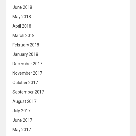
June 2018
May 2018
April 2018
March 2018
February 2018
January 2018
December 2017
November 2017
October 2017
September 2017
August 2017
July 2017
June 2017
May 2017