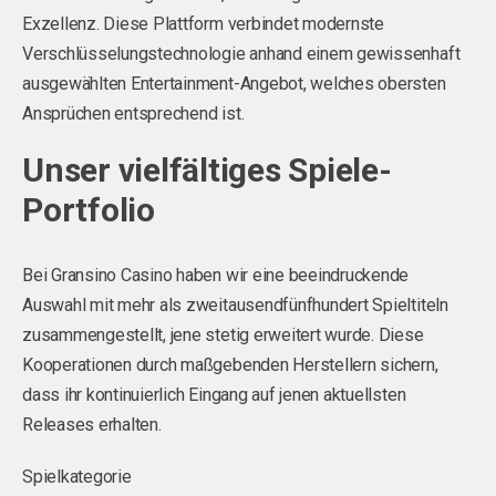
Exzellenz. Diese Plattform verbindet modernste
Verschlüsselungstechnologie anhand einem gewissenhaft
ausgewählten Entertainment-Angebot, welches obersten
Ansprüchen entsprechend ist.
Unser vielfältiges Spiele-
Portfolio
Bei Gransino Casino haben wir eine beeindruckende
Auswahl mit mehr als zweitausendfünfhundert Spieltiteln
zusammengestellt, jene stetig erweitert wurde. Diese
Kooperationen durch maßgebenden Herstellern sichern,
dass ihr kontinuierlich Eingang auf jenen aktuellsten
Releases erhalten.
Spielkategorie