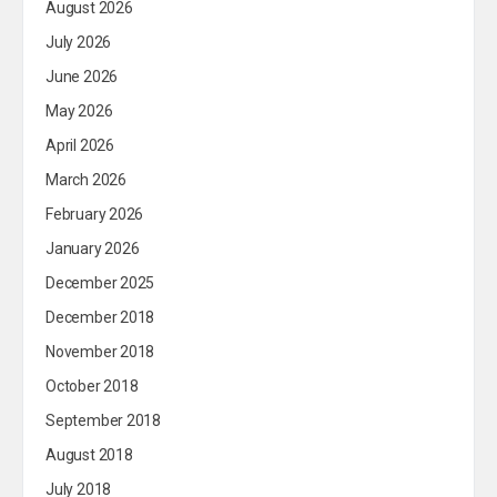
August 2026
July 2026
June 2026
May 2026
April 2026
March 2026
February 2026
January 2026
December 2025
December 2018
November 2018
October 2018
September 2018
August 2018
July 2018