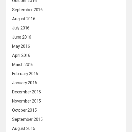
October 2016
September 2016
August 2016
July 2016
June 2016
May 2016
April 2016
March 2016
February 2016
January 2016
December 2015
November 2015
October 2015
September 2015
August 2015