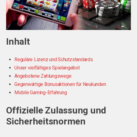
Inhalt
Reguläre Lizenz und Schutzstandards
Unser vielfältiges Spielangebot
Angebotene Zahlungswege
Gegenwärtige Bonusaktionen für Neukunden
Mobile Gaming-Erfahrung
Offizielle Zulassung und
Sicherheitsnormen