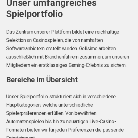
Unser umfangreiches
Spielportfolio
Das Zentrum unserer Plattform bildet eine reichhaltige
Selektion an Casinospielen, die von namhaften
Softwareanbietern erstellt wurden. Golisimo arbeiten
ausschließlich mit Branchenführern zusammen, um unseren
Mitgliedern ein erstklassiges Gaming-Erlebnis zu sichern.
Bereiche im Übersicht
Unser Spielportfolio strukturiert sich in verschiedene
Hauptkategorien, welche unterschiedliche
Spielerpräferenzen erfüllen. Von bewährten
Automatenspielen bis hin zu neuartigen Live-Casino-
Formaten bieten wir für jeden Präferenzen die passende