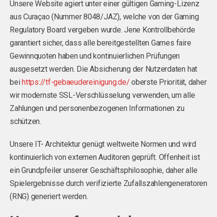
Unsere Website agiert unter einer gültigen Gaming-Lizenz
aus Curaçao (Nummer 8048/JAZ), welche von der Gaming
Regulatory Board vergeben wurde. Jene Kontrollbehörde
garantiert sicher, dass alle bereitgestellten Games faire
Gewinnquoten haben und kontinuierlichen Prüfungen
ausgesetzt werden. Die Absicherung der Nutzerdaten hat
bei
https://tf-gebaeudereinigung.de/
oberste Priorität, daher
wir modernste SSL-Verschlüsselung verwenden, um alle
Zahlungen und personenbezogenen Informationen zu
schützen.
Unsere IT- Architektur genügt weltweite Normen und wird
kontinuierlich von externen Auditoren geprüft. Offenheit ist
ein Grundpfeiler unserer Geschäftsphilosophie, daher alle
Spielergebnisse durch verifizierte Zufallszahlengeneratoren
(RNG) generiert werden.