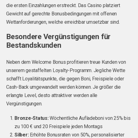
die ersten Einzahlungen erstreckt. Das Casino platziert
Gewicht auf gerechte Bonusbedingungen mit offenen
Wettanforderungen, welche erreichbar umsetzbar sind.
Besondere Vergünstigungen für
Bestandskunden
Neben dem Welcome Bonus profitieren treue Kunden von
unserem gestaffelten Loyalty-Programm. Jegliche Wette
schafft Loyalitätspunkte, die gegen Boni, Freispiele oder
Cash-Back umgewandelt werden können. Je größer die
erlangte Level, desto attraktiver werden alle
Vergünstigungen.
Bronze-Status:
Wöchentliche Aufladeboni von 25% bis
zu 100 € und 20 Freispiele jeden Montags
Silber:
Erhöhte Bonusraten von 50%, personalisierter