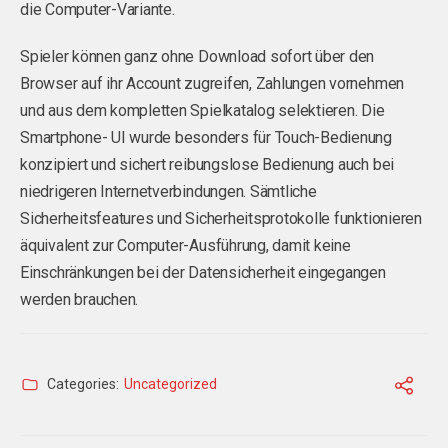
die Computer-Variante.
Spieler können ganz ohne Download sofort über den
Browser auf ihr Account zugreifen, Zahlungen vornehmen
und aus dem kompletten Spielkatalog selektieren. Die
Smartphone- UI wurde besonders für Touch-Bedienung
konzipiert und sichert reibungslose Bedienung auch bei
niedrigeren Internetverbindungen. Sämtliche
Sicherheitsfeatures und Sicherheitsprotokolle funktionieren
äquivalent zur Computer-Ausführung, damit keine
Einschränkungen bei der Datensicherheit eingegangen
werden brauchen.
Categories:
Uncategorized