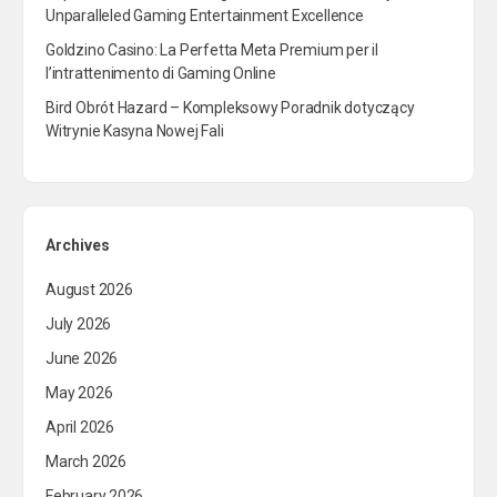
Unparalleled Gaming Entertainment Excellence
Goldzino Casino: La Perfetta Meta Premium per il
l’intrattenimento di Gaming Online
Bird Obrót Hazard – Kompleksowy Poradnik dotyczący
Witrynie Kasyna Nowej Fali
Archives
August 2026
July 2026
June 2026
May 2026
April 2026
March 2026
February 2026