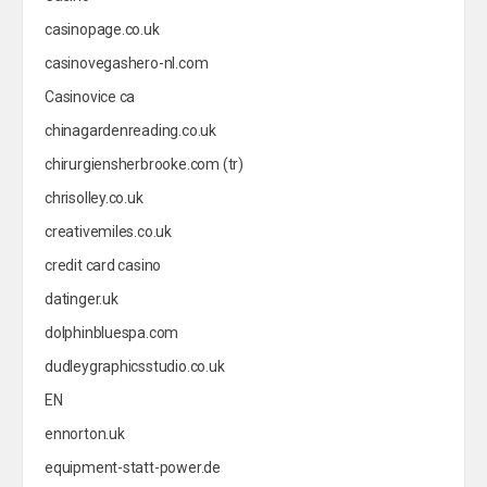
casinopage.co.uk
casinovegashero-nl.com
Casinovice ca
chinagardenreading.co.uk
chirurgiensherbrooke.com (tr)
chrisolley.co.uk
creativemiles.co.uk
credit card casino
datinger.uk
dolphinbluespa.com
dudleygraphicsstudio.co.uk
EN
ennorton.uk
equipment-statt-power.de