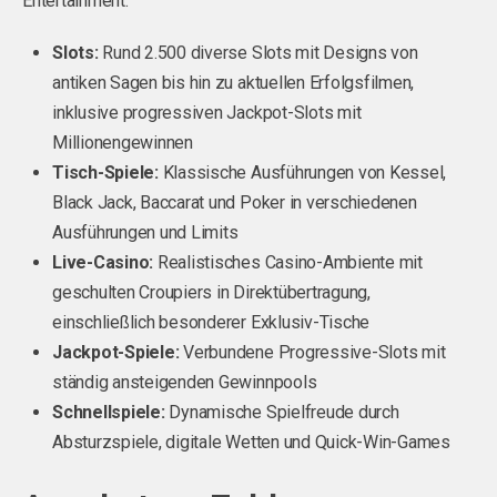
Entertainment.
Slots:
Rund 2.500 diverse Slots mit Designs von
antiken Sagen bis hin zu aktuellen Erfolgsfilmen,
inklusive progressiven Jackpot-Slots mit
Millionengewinnen
Tisch-Spiele:
Klassische Ausführungen von Kessel,
Black Jack, Baccarat und Poker in verschiedenen
Ausführungen und Limits
Live-Casino:
Realistisches Casino-Ambiente mit
geschulten Croupiers in Direktübertragung,
einschließlich besonderer Exklusiv-Tische
Jackpot-Spiele:
Verbundene Progressive-Slots mit
ständig ansteigenden Gewinnpools
Schnellspiele:
Dynamische Spielfreude durch
Absturzspiele, digitale Wetten und Quick-Win-Games