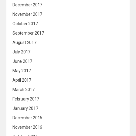
December 2017
November 2017
October 2017
September 2017
August 2017
July 2017
June 2017
May 2017
April 2017
March 2017
February 2017
January 2017
December 2016
November 2016