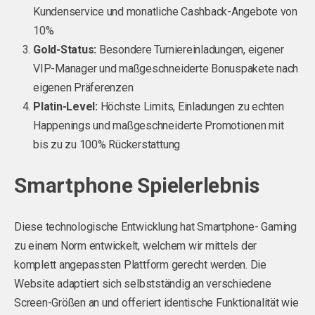
Kundenservice und monatliche Cashback-Angebote von
10%
Gold-Status:
Besondere Turniereinladungen, eigener
VIP-Manager und maßgeschneiderte Bonuspakete nach
eigenen Präferenzen
Platin-Level:
Höchste Limits, Einladungen zu echten
Happenings und maßgeschneiderte Promotionen mit
bis zu zu 100% Rückerstattung
Smartphone Spielerlebnis
Diese technologische Entwicklung hat Smartphone- Gaming
zu einem Norm entwickelt, welchem wir mittels der
komplett angepassten Plattform gerecht werden. Die
Website adaptiert sich selbstständig an verschiedene
Screen-Größen an und offeriert identische Funktionalität wie