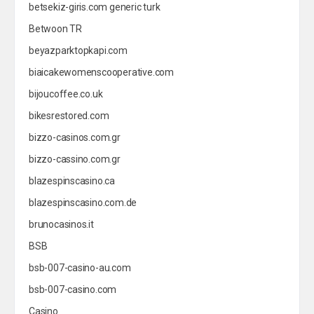
betsekiz-giris.com generic turk
Betwoon TR
beyazparktopkapi.com
biaicakewomenscooperative.com
bijoucoffee.co.uk
bikesrestored.com
bizzo-casinos.com.gr
bizzo-cassino.com.gr
blazespinscasino.ca
blazespinscasino.com.de
brunocasinos.it
BSB
bsb-007-casino-au.com
bsb-007-casino.com
Casino