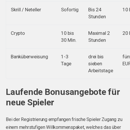
Skrill / Neteller
Sofortig
Bis 24
10
Stunden
Crypto
10 bis
Maximal 2
20
30 Min.
Stunden
Banküberweisung
1-3
drei bis
fün
Tage
sieben
EU
Arbeitstage
Laufende Bonusangebote für
neue Spieler
Bei der Registrierung empfangen frische Spieler Zugang zu
einem mehrstufigen Willkommenspaket, welches das über