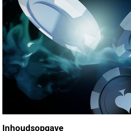
Inhoudsopgave