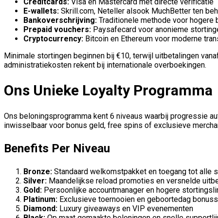
Creditcards:
Visa en Mastercard met directe verificatie
E-wallets:
Skrill.com, Neteller alsook MuchBetter ten beh
Bankoverschrijving:
Traditionele methode voor hogere
Prepaid vouchers:
Paysafecard voor anonieme storting
Cryptocurrency:
Bitcoin en Ethereum voor moderne tran
Minimale stortingen beginnen bij €10, terwijl uitbetalingen van
administratiekosten rekent bij internationale overboekingen.
Ons Unieke Loyalty Programma
Ons beloningsprogramma kent 6 niveaus waarbij progressie autom
inwisselbaar voor bonus geld, free spins of exclusieve mercha
Benefits Per Niveau
Bronze:
Standaard welkomstpakket en toegang tot alle 
Silver:
Maandelijkse reload promoties en versnelde uitbe
Gold:
Persoonlijke accountmanager en hogere stortingsl
Platinum:
Exclusieve toernooien en geboortedag bonus
Diamond:
Luxury giveaways en VIP evenementen
Black:
Op maat gemaakte beloningen en snelle supportlij