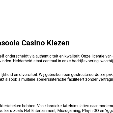
soola Casino Kiezen
elf onderscheidt via authenticiteit en kwaliteit. Onze licentie
nden. Helderheid staat centraal in onze bedrijfsvoering, waarbij 
lijkheid en diversiteit. Wij gebruiken een gestructureerde aanp
t alsook simultane spelersinteractie faciliteert zonder vertragi
teristieken hebben. Van klassieke tafelsimulaties naar moderne
laars zoals Net Entertainment, Microgaming, Play’n GO en Yggd