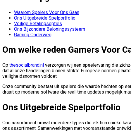
Waarom Spelers Voor Ons Gaan
Ons Uitgebreide Spelportfolio
Veilige Betalingsopties
Ons Bijzondere Beloningssysteem
Gaming Onderweg
Om welke reden Gamers Voor Ca
Op
thesocialbrand.nl
verzorgen wij een speelervaring die zichz
dat al onze handelingen binnen strikte Europese normen plaatsvi
veiligheidsnormen voldoet.
Onze community bestaat uit spelers die waarde hechten op eer
draait op moderne software die real-time updates mogelijk maak
Ons Uitgebreide Spelportfolio
Ons assortiment omvat meerdere types die elk hun unieke karak
ons assortiment. Samenwerkingen met vooraanstaande ontwikke