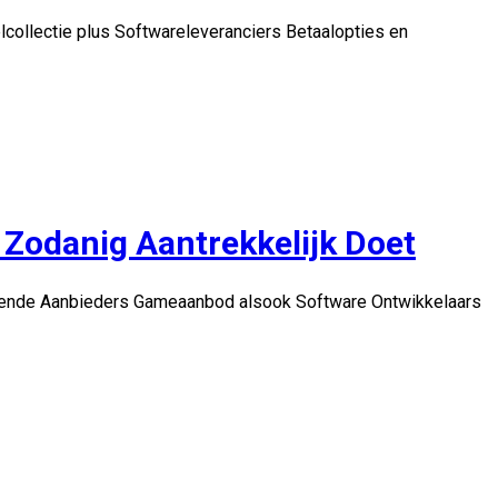
collectie plus Softwareleveranciers Betaalopties en
 Zodanig Aantrekkelijk Doet
ijdende Aanbieders Gameaanbod alsook Software Ontwikkelaars