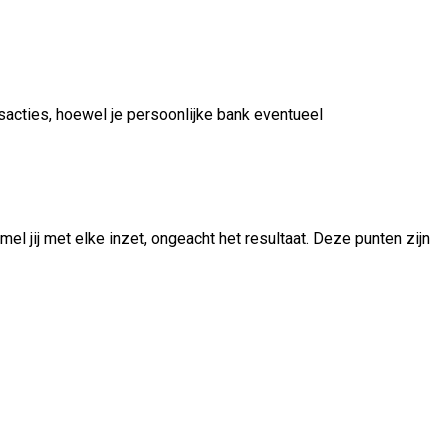
nsacties, hoewel je persoonlijke bank eventueel
l jij met elke inzet, ongeacht het resultaat. Deze punten zijn