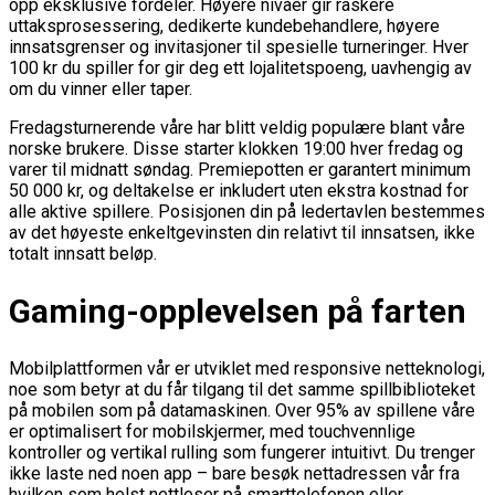
opp eksklusive fordeler. Høyere nivåer gir raskere
uttaksprosessering, dedikerte kundebehandlere, høyere
innsatsgrenser og invitasjoner til spesielle turneringer. Hver
100 kr du spiller for gir deg ett lojalitetspoeng, uavhengig av
om du vinner eller taper.
Fredagsturnerende våre har blitt veldig populære blant våre
norske brukere. Disse starter klokken 19:00 hver fredag og
varer til midnatt søndag. Premiepotten er garantert minimum
50 000 kr, og deltakelse er inkludert uten ekstra kostnad for
alle aktive spillere. Posisjonen din på ledertavlen bestemmes
av det høyeste enkeltgevinsten din relativt til innsatsen, ikke
totalt innsatt beløp.
Gaming-opplevelsen på farten
Mobilplattformen vår er utviklet med responsive netteknologi,
noe som betyr at du får tilgang til det samme spillbiblioteket
på mobilen som på datamaskinen. Over 95% av spillene våre
er optimalisert for mobilskjermer, med touchvennlige
kontroller og vertikal rulling som fungerer intuitivt. Du trenger
ikke laste ned noen app – bare besøk nettadressen vår fra
hvilken som helst nettleser på smarttelefonen eller