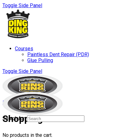
Toggle Side Panel
Courses
Paintless Dent Repair (PDR)
Glue Pulling
Toggle Side Panel
More options
Shopping Cart
Search for:
No products in the cart.