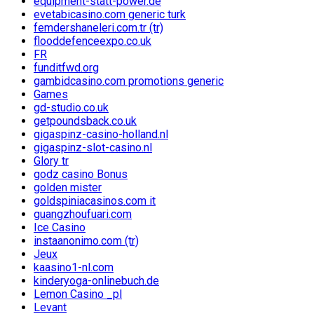
equipment-statt-power.de
evetabicasino.com generic turk
femdershaneleri.com.tr (tr)
flooddefenceexpo.co.uk
FR
funditfwd.org
gambidcasino.com promotions generic
Games
gd-studio.co.uk
getpoundsback.co.uk
gigaspinz-casino-holland.nl
gigaspinz-slot-casino.nl
Glory tr
godz casino Bonus
golden mister
goldspiniacasinos.com it
guangzhoufuari.com
Ice Casino
instaanonimo.com (tr)
Jeux
kaasino1-nl.com
kinderyoga-onlinebuch.de
Lemon Casino _pl
Levant