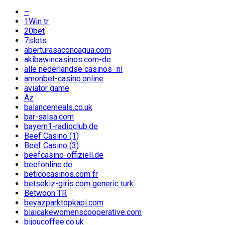
–
1Win tr
20bet
7slots
aberturasaconcagua.com
akibawincasinos.com-de
alle nederlandse casinos_nl
amonbet-casino.online
aviator game
Az
balancemeals.co.uk
bar-salsa.com
bayern1-radioclub.de
Beef Casino (1)
Beef Casino (3)
beefcasino-offiziell.de
beefonline.de
beticocasinos.com fr
betsekiz-giris.com generic turk
Betwoon TR
beyazparktopkapi.com
biaicakewomenscooperative.com
bijoucoffee.co.uk