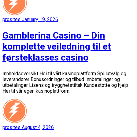
prosites
January 19, 2026
Gamblerina Casino – Din
komplette veiledning til et
førsteklasses casino
Innholdsoversikt Hei til vårt kasinoplattform Spillutvalg og
leverandører Bonusordninger og tilbud Innbetalinger og
utbetalinger Lisens og trygghetstiltak Kundestøtte og hjelp
Hei til vår egen kasinoplattform…
prosites
August 4, 2026