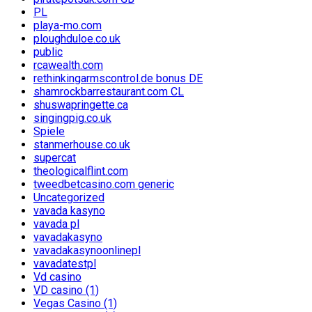
PL
playa-mo.com
ploughduloe.co.uk
public
rcawealth.com
rethinkingarmscontrol.de bonus DE
shamrockbarrestaurant.com CL
shuswapringette.ca
singingpig.co.uk
Spiele
stanmerhouse.co.uk
supercat
theologicalflint.com
tweedbetcasino.com generic
Uncategorized
vavada kasyno
vavada pl
vavadakasyno
vavadakasynoonlinepl
vavadatestpl
Vd casino
VD casino (1)
Vegas Casino (1)