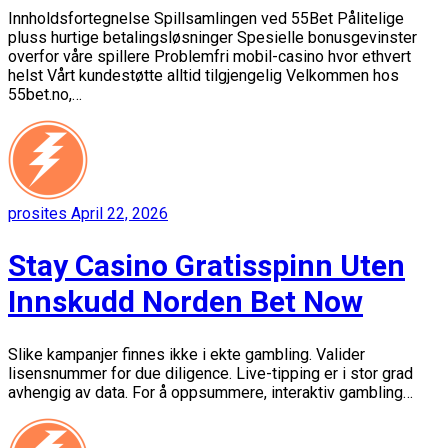
Innholdsfortegnelse Spillsamlingen ved 55Bet Pålitelige
pluss hurtige betalingsløsninger Spesielle bonusgevinster
overfor våre spillere Problemfri mobil-casino hvor ethvert
helst Vårt kundestøtte alltid tilgjengelig Velkommen hos
55bet.no,…
prosites
April 22, 2026
Stay Casino Gratisspinn Uten
Innskudd Norden Bet Now
Slike kampanjer finnes ikke i ekte gambling. Valider
lisensnummer for due diligence. Live-tipping er i stor grad
avhengig av data. For å oppsummere, interaktiv gambling…